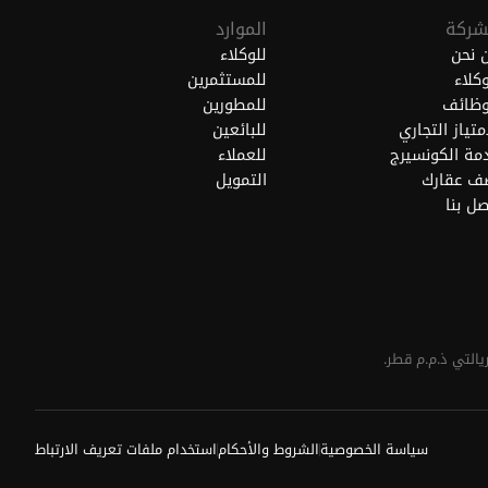
شركة
الموارد
 نحن
للوكلاء
وكلاء
للمستثمرين
وظائف
للمطورين
امتياز التجاري
للبائعين
مة الكونسيرج
للعملاء
ف عقارك
التمويل
صل بنا
سياسة الخصوصية
الشروط والأحكام
استخدام ملفات تعريف الارتباط