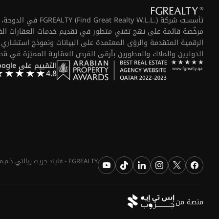
تأسست شركة  Realty W.L.L
مرخّصة قائمة على نهج تقني متطور في تقديم خدمات العقارات الفا
الرقمية المتقدمة والرؤى المعتمدة على البيانات ونموذج استشاري ي
الدوليين والملاك والمطورين بأرقى الفرص العقارية المميّزة في قط
التقييم على Google
4.8
FGREALTY - فايند جريت ريالتي ذ.م.م. جميع الحقوق محفوظة. FGREALTY هي علامة تجارية مسجلة لشركة فايند جريت ريالتي ذ.م.م قطر.
منصة من