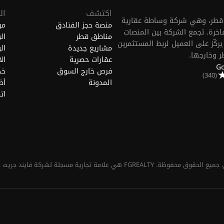
اكتشف
ال
FGREALTY (Find Great.) في الدوحة، قطر، وهي شركة وساطة عقارية
منصة حجز الفنادق
من
خرة. تجمع الشركة بين المنصات
مناطق قطر
ال
ركّز على العميل لربط المستثمرين
مشاريع جديدة
ال
ر وخارجها.
عقارات حصرية
ال
فرص خارج السوق
خد
(340)
المدونة
أض
ات