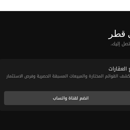
لمساعدتك في احتياجاتك اليومية. مساحات خضراء
جميلة ومناطق مشتركة. مسارات للمشي مصممة
للراحة والاستمتاع. قربها من المتاجر والمطاعم
الحيوية. الحي قريب من المعالم الرئيسية
والمزارات الثقافية. سهولة الوصول إلى وسائل
 قطر
النقل العامة لضمان الراحة. جو مجتمعي حيوي مع
صل إليك.
أنشطة ممتعة. ممرات بحرية رائعة مثالية للتجول
المسائي. هذه الشقة الرائعة ليست مجرد منزل؛
بل هي استثمار في نمط حياة من الفخامة
 العقارات
والراحة. مع خيارات الدفع المتاحة نقدًا أو عبر 13
شيكًا، فإن فرصة امتلاك هذه الإقامة الرائعة
شف القوائم المختارة والمبيعات المسبقة الحصرية وفرص الاستثمار
على بعد مكالمة واحدة فقط. اتصل بـ FGREALTY
اليوم لاغتنام هذه اللحظة وتحقيق حلمك!
انضم لقناة واتساب