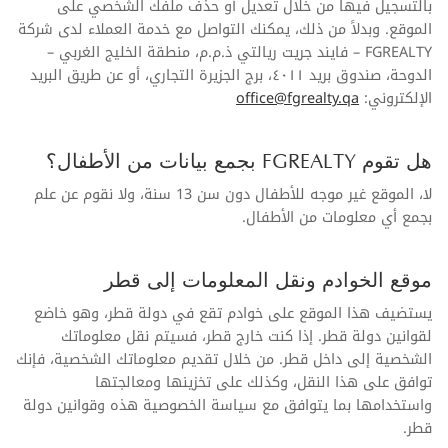
بالتسجيل فيها من خلال تعديل أو حذف ملفك الشخصي على
الموقع. وبدلاً من ذلك، يمكنك التواصل مع خدمة العملاء لدى شركة
FGREALTY – فايند جريت ريالتي ذ.م.م، منطقة الخليج الغربي –
الدوحة، صندوق بريد ٤٠١١، برج الجزيرة التجاري، أو عن طريق البريد
الإلكتروني:
office@fgrealty.qa
هل تقوم FGREALTY بجمع بيانات من الأطفال؟
لا، الموقع غير موجه للأطفال دون سن 13 سنة، ولا نقوم عن علم
بجمع أي معلومات من الأطفال.
موقع الخوادم ونقل المعلومات إلى قطر
يستضيف هذا الموقع على خوادم تقع في دولة قطر، وهو خاضع
لقوانين دولة قطر. إذا كنت خارج قطر، فسيتم نقل معلوماتك
الشخصية إلى داخل قطر. من خلال تقديم معلوماتك الشخصية، فإنك
توافق على هذا النقل، وكذلك على تخزينها ومعالجتها
واستخدامها بما يتوافق مع سياسة الخصوصية هذه وقوانين دولة
قطر.