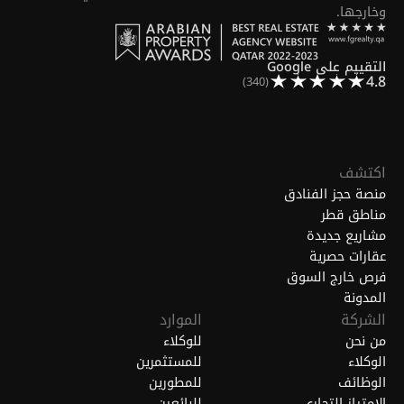
وخارجها.
التقييم على Google
4.8
(340)
اكتشف
منصة حجز الفنادق
مناطق قطر
مشاريع جديدة
عقارات حصرية
فرص خارج السوق
المدونة
الشركة
الموارد
من نحن
للوكلاء
الوكلاء
للمستثمرين
الوظائف
للمطورين
الامتياز التجاري
للبائعين