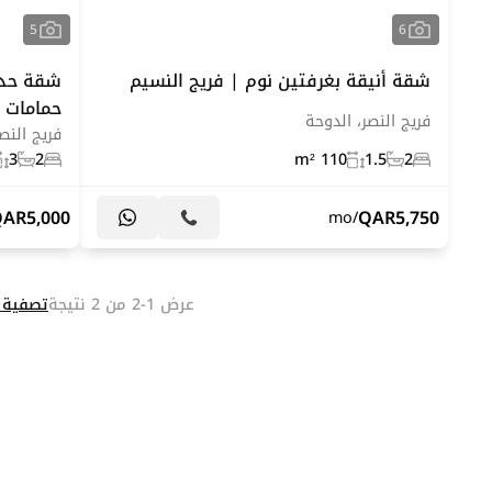
5
6
شقة أنيقة بغرفتين نوم | فريج النسيم
حمامات |
فريج النصر، الدوحة
فريج النص
3
2
110 m²
1.5
2
QAR
5,000
QAR
5,750
/mo
عرض 1-2 من 2 نتيجة
تصفية ا