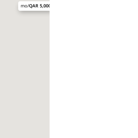
/mo
5,000 QAR