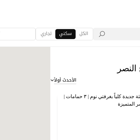
الكل
سكني
تجاري
أ
 النصر
الأحدث أولاً