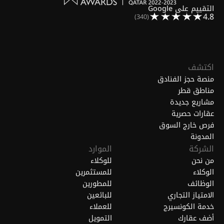
التقييم على Google
4.8
(340)
اكتشف
منصة حجز الفنادق
مناطق قطر
مشاريع جديدة
عقارات حصرية
فرص خارج السوق
المدونة
الشركة
الموارد
من نحن
للوكلاء
الوكلاء
للمستثمرين
الوظائف
للمطورين
الامتياز التجاري
للبائعين
خدمة الكونسيرج
للعملاء
أضف عقارك
التمويل