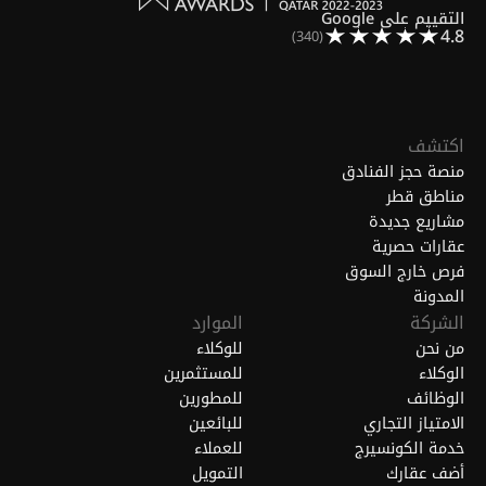
التقييم على Google
4.8
(340)
اكتشف
منصة حجز الفنادق
مناطق قطر
مشاريع جديدة
عقارات حصرية
فرص خارج السوق
المدونة
الشركة
الموارد
من نحن
للوكلاء
الوكلاء
للمستثمرين
الوظائف
للمطورين
الامتياز التجاري
للبائعين
خدمة الكونسيرج
للعملاء
أضف عقارك
التمويل