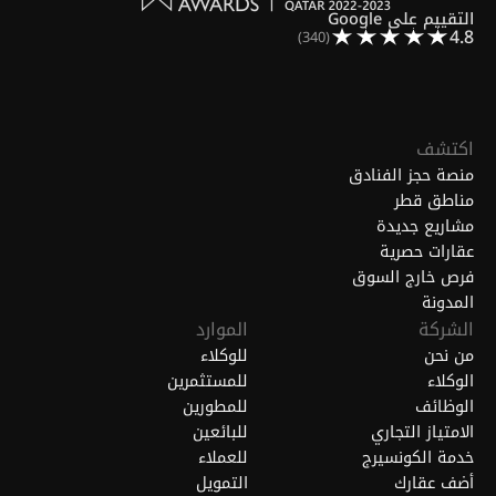
التقييم على Google
4.8
(340)
اكتشف
منصة حجز الفنادق
مناطق قطر
مشاريع جديدة
عقارات حصرية
فرص خارج السوق
المدونة
الشركة
الموارد
من نحن
للوكلاء
الوكلاء
للمستثمرين
الوظائف
للمطورين
الامتياز التجاري
للبائعين
خدمة الكونسيرج
للعملاء
أضف عقارك
التمويل