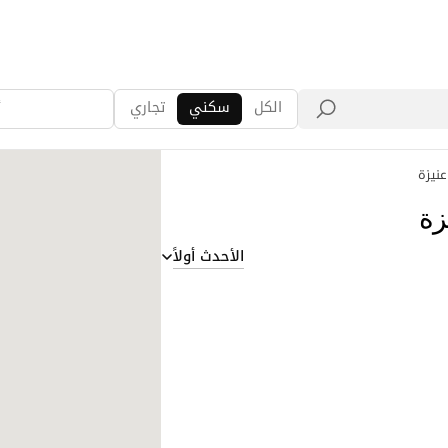
الكل
سكني
تجاري
أ
عنيزة
زة
الأحدث أولاً