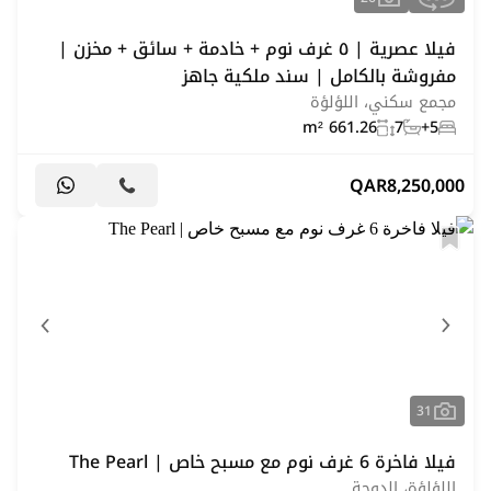
فيلا عصرية | ٥ غرف نوم + خادمة + سائق + مخزن |
مفروشة بالكامل | سند ملكية جاهز
مجمع سكني، اللؤلؤة
661.26 m²
7
5+
QAR
8,250,000
31
فيلا فاخرة 6 غرف نوم مع مسبح خاص | The Pearl
اللؤلؤة، الدوحة