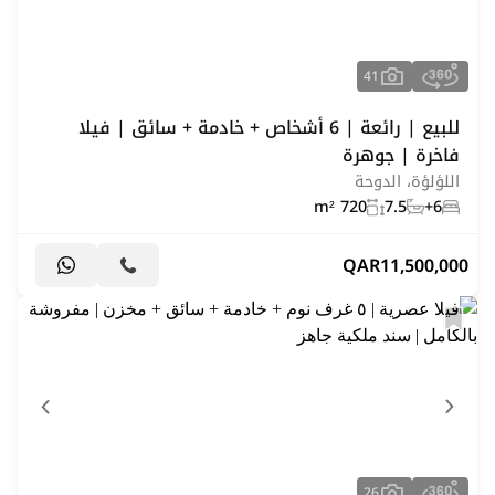
41
للبيع | رائعة | 6 أشخاص + خادمة + سائق | فيلا
فاخرة | جوهرة
اللؤلؤة، الدوحة
720 m²
7.5
6+
QAR
11,500,000
26