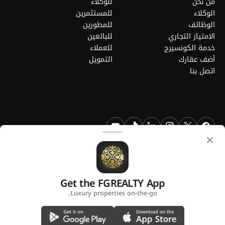
من نحن
للوكلاء
الوكلاء
للمستثمرين
الوظائف
للمطورين
الامتياز التجاري
للبائعين
خدمة الكونسيرج
للعملاء
أضف عقارك
التمويل
اتصل بنا
FGREALTY - فايند جريت ريالتي ذ.م.م. جميع الحقوق محفوظة. FGREALTY
هي علامة تجارية مسجلة لشركة فايند جريت ريالتي ذ.م.م قطر.
Get the FGREALTY App
منصة من
Luxury properties on-the-go.
سياسة الخصوصية
الشروط والأحكام
استخدام ملفات تعريف الارتباط