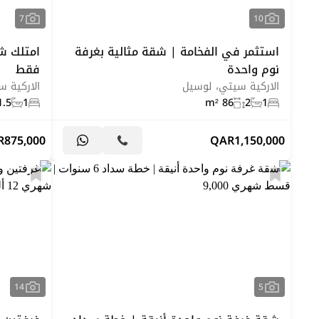
7
10
استثمر في الفخامة | شقة مثالية بغرفة
نوم واحدة
فقط
الاركية سيتي، لوسيل
الاركية 
1.5
1
86 m²
2
1
R
875,000
QAR
1,150,000
14
5