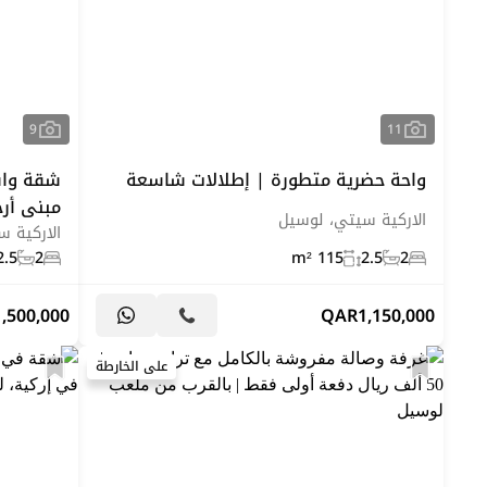
9
11
واحة حضرية متطورة | إطلالات شاسعة
شقة واس
مبنى أرج
الاركية سيتي، لوسيل
الاركية 
2.5
2
115 m²
2.5
2
1,500,000
QAR
1,150,000
على الخارطة