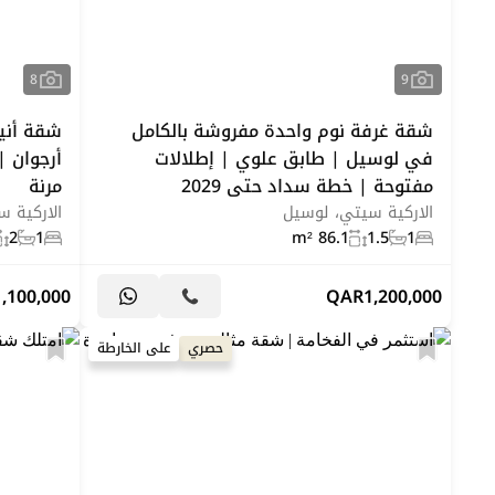
8
9
شقة غرفة نوم واحدة مفروشة بالكامل
شقة أني
في لوسيل | طابق علوي | إطلالات
أرجوان |
مفتوحة | خطة سداد حتى 2029
مرنة
الاركية سيتي، لوسيل
الاركية 
2
1
86.1 m²
1.5
1
1,100,000
QAR
1,200,000
حصري
على الخارطة