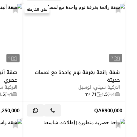
على الخارطة
5
7
شقة رائعة بغرفة نوم واحدة مع لمسات
شقة أني
حديثة
عصري
الاركية سيتي، لوسيل
الاركية 
1.5
1
71 m²
1.5
1
1,250,000
QAR
900,000