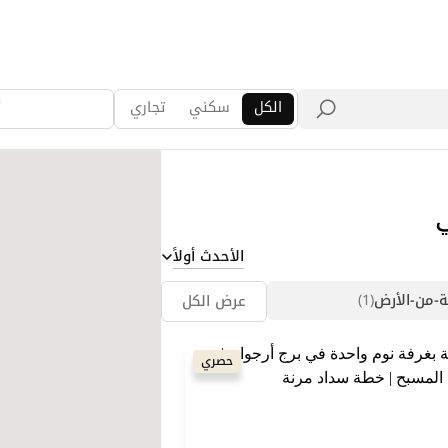
الكل
سكني
تجاري
أ
ي
الأحدث أولاً
-من-الأرض
(1)
عرض الكل
حصري