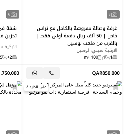
6
8
غرفة وصالة مفروشة بالكامل مع تراس
شقة في 
خاص | 50 ألف ريال دفعة أولى فقط |
تخزين ف
بالقرب من ملعب لوسيل
الاركية 
الاركية سيتي، لوسيل
.5
2+
100 m²
1
1
1,750,000
QAR
850,000
على الخارطة