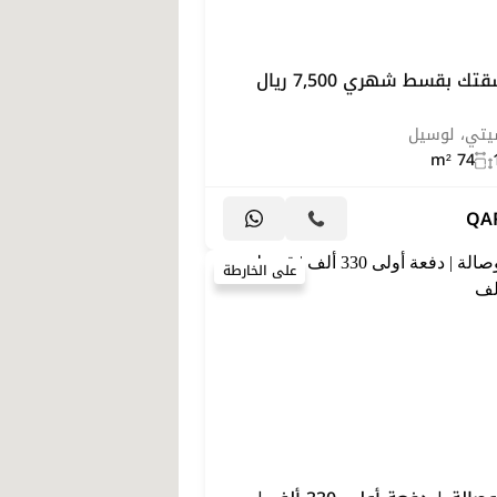
امتلك شقتك بقسط شهري 7,500 ريال
سيتي، لوسيل
74 m²
QA
على الخارطة