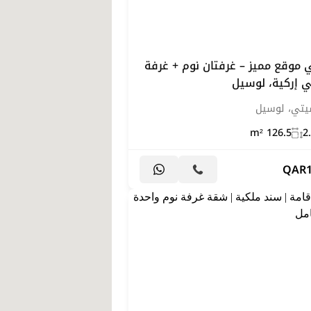
موقع مميز – غرفتان نوم + غرفة
ي إركية، لوسيل
سيتي، لوسيل
126.5 m²
2
QAR