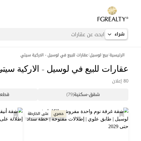
شراء
/
/
/
الرئيسية
بيع
لوسيل
عقارات للبيع في لوسيل - الاركية سيتي
عمليات بحث شائعة
عقارات للبيع في لوسيل - الاركية سيت
شقق في اللؤلؤة
80 إعلان
شقق في بورتو أرابيا
شقق-سكنية
(79)
قطعة
فلل في لوسيل
حصري
على الخارطة