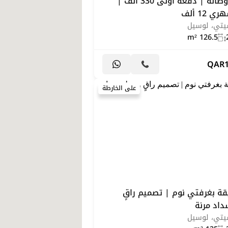
غرفتين وصالة | دفعة أولى 330 ألف |
12 ألف
سيتي، لوسيل
126.5 m²
QAR
على الخارطة
ة بغرفتي نوم | تصميم راقٍ
اد مرنة
سيتي، لوسيل