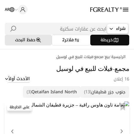
AR
شراء
خريطة
فلاتر
2
حفظ البحث
/
/
الرئيسية
بيع
عمليات بحث شائعة
مجمع-فيلات للبيع في لوسيل
شقق في اللؤلؤة
مجمع-فيلات للبيع في لوسيل
الأحدث أولاً
16 إعلان
شقق في بورتو أرابيا
جنوب جزر قطيفان
(13)
Qetaifan Island North
(3)
فلل في لوسيل
على الخارطة