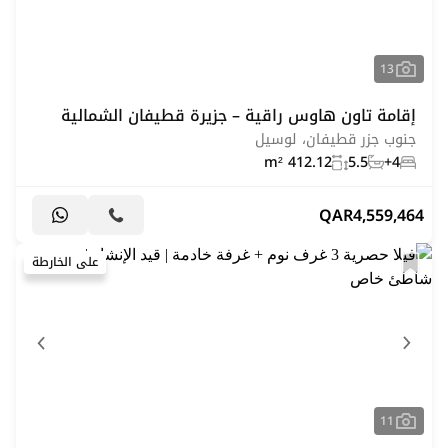
13
إقامة تاون هاوس راقية – جزيرة قطيفان الشمالية
جنوب جزر قطيفان، لوسيل
412.12 m²
5.5
4+
QAR
4,559,464
على الخارطة
11