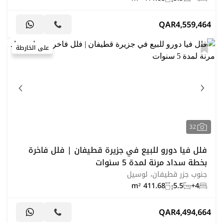
QAR
4,559,464
على الخارطة
32
فلل فيا دورو للبيع في جزيرة قطيفان | فلل فاخرة
بخطة سداد مرنة لمدة 5 سنوات
جنوب جزر قطيفان، لوسيل
411.68 m²
5.5
4+
QAR
4,494,664