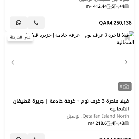
412.44 m²
5
4+
QAR
4,250,138
على الخارطة
9
فيلا فاخرة 3 غرف نوم + غرفة خادمة | جزيرة قطيفان
الشمالية
Qetaifan Island North، لوسيل
218.6 m²
4
3+