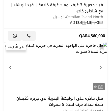
فيلا حصرية 3 غرف نوم + غرفة خادمة | قيد الإنشاء |
مع شاطئ خاص
Qetaifan Island North، لوسيل
218.6 m²
4.5
3+
QAR
4,560,000
على الخارطة
64
فلل فاخرة على الواجهة البحرية في جزيرة كتيفان |
خطة سداد مرنة لمدة 5 سنوات
جنوب جزر قطيفان، لوسيل