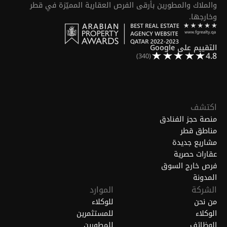
والملاك والمطورين بأرقى الفرص العقارية المميّزة في قطر
وخارجها.
التقييم على Google
4.8
(340)
اكتشف
منصة حجز الفنادق
مناطق قطر
مشاريع جديدة
عقارات حصرية
فرص خارج السوق
المدونة
الشركة
الموارد
من نحن
للوكلاء
الوكلاء
للمستثمرين
الوظائف
للمطورين