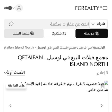
AR
شراء
خريطة
فلاتر
2
حفظ البحث
/
/
/
الرئيسية
بيع
لوسيل
عمليات بحث شائعة
مجمع-فيلات للبيع في لوسيل - Qetaifan Island North
شقق في اللؤلؤة
مجمع-فيلات للبيع في لوسيل - QETAIFAN
ISLAND NORTH
شقق في بورتو أرابيا
الأحدث أولاً
3 إعلان
فلل في لوسيل
على الخارطة