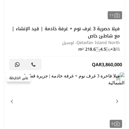
11
فيلا حصرية 3 غرف نوم + غرفة خادمة | قيد الإنشاء |
مع شاطئ خاص
Qetaifan Island North، لوسيل
218.6 m²
4.5
3+
QAR
3,860,000
على الخارطة
9