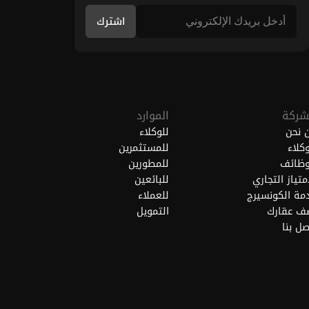
اشترك
شركة
الموارد
 نحن
للوكلاء
وكلاء
للمستثمرين
وظائف
للمطورين
امتياز التجاري
للبائعين
مة الكونسيرج
للعملاء
ف عقارك
التمويل
صل بنا