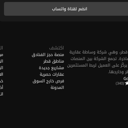
انضم لقناة واتساب
اكتشف
ال
FGREALTY (Find Great.) في الدوحة، قطر، وهي شركة وساطة عقارية
منصة حجز الفنادق
من
خرة. تجمع الشركة بين المنصات
مناطق قطر
ال
ركّز على العميل لربط المستثمرين
مشاريع جديدة
ال
ر وخارجها.
عقارات حصرية
ال
فرص خارج السوق
خد
(340)
المدونة
أض
ات