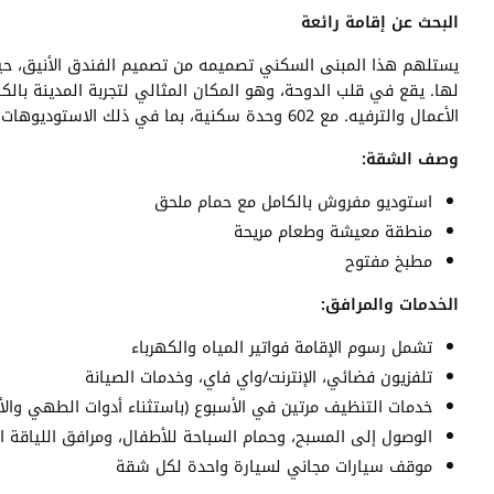
البحث عن إقامة رائعة
يستلهم هذا المبنى السكني تصميمه من تصميم الفندق الأنيق، حيث ي
لها. يقع في قلب الدوحة، وهو المكان المثالي لتجربة المدينة بالك
الأعمال والترفيه. مع 602 وحدة سكنية، بما في ذلك الاستوديوهات والأجنحة ذات الغرف الواحدة والغرفتين، تم تجهيز كل وحدة بأعلى المعايير الدولية وتتميز بإطلالات رائعة على الخليج العربي.
وصف الشقة:
استوديو مفروش بالكامل مع حمام ملحق
منطقة معيشة وطعام مريحة
مطبخ مفتوح
الخدمات والمرافق:
تشمل رسوم الإقامة فواتير المياه والكهرباء
تلفزيون فضائي، الإنترنت/واي فاي، وخدمات الصيانة
خدمات التنظيف مرتين في الأسبوع (باستثناء أدوات الطهي والأ
الوصول إلى المسبح، وحمام السباحة للأطفال، ومرافق اللياقة ال
موقف سيارات مجاني لسيارة واحدة لكل شقة