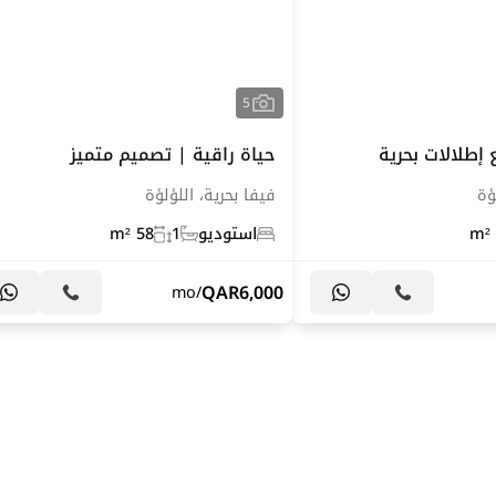
5
 إطلالات بحرية
حياة راقية | تصميم متميز
ؤة
فيفا بحرية، اللؤلؤة
استوديو
1
58 m²
QAR
6,000
/mo