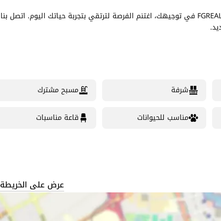
هذه ليست مجرد شقة للإيجار؛ إنها استثمار في نمط حياتك. مع FGREALTY في توجيهك، اغتنم الفرصة لترتقي بتجربة حياتك اليوم. اتصل بنا
يد.
شرفة
مسبح مشترك
مناسب للحيوانات
قاعة مناسبات
عرض على الخريطة