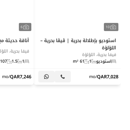
6
10
استوديو بإطلالة بحرية | ڤيڤا بحرية –
أناقة حديثة مع
اللؤلؤة
فيفا بحرية، اللؤل
فيفا بحرية، اللؤلؤة
استوديو
1
61 m²
1
1.5
107 m²
QAR
7,246
QAR
7,028
/mo
/mo