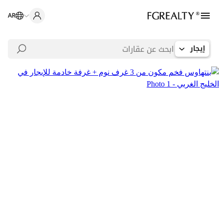
AR
إيجار