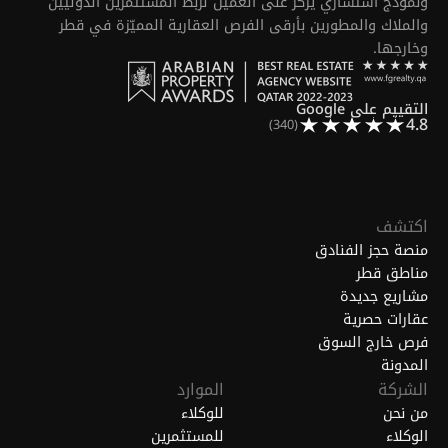
ونموذج استشاري يركّز على العميل لربط المستثمرين الدوليين
والملاك والمطورين بأرقى الفرص العقارية المميّزة في قطر
وخارجها.
التقييم على Google
4.8
(340)
اكتشف
منصة حجز الفنادق
مناطق قطر
مشاريع جديدة
عقارات حصرية
فرص خارج السوق
المدونة
الشركة
الموارد
من نحن
للوكلاء
الوكلاء
للمستثمرين