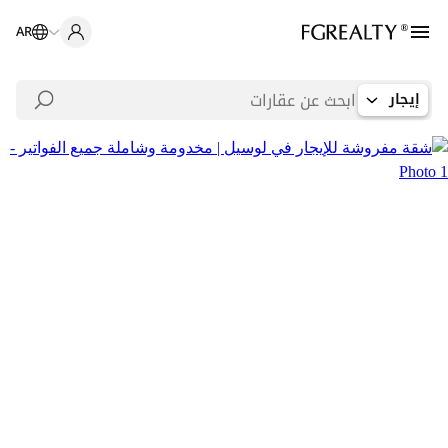
AR
إيجار