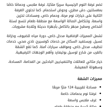
تضم غرفة النوم الرئيسية سريرًا ملكيًا، غرفة ملابس، وحمامًا خاصًا
بمغسلتين، دش مطري، وحوض استحمام. كما تحتوي الغرفة
الثانية على خيارات نوم مرنة، وحمام خاص، ومساحات تخزين
واسعة. وتتكامل الصالة الواسعة مع منطقة طعام تتسع لستة
أشخاص ومطبخ مجهز بالكامل بأجهزة حديثة وثلاجة مشروبات.
تشمل المميزات الإضافية مدخل خاص، دورة مياه للضيوف، وخزانة
غسيل. ويستفيد السكان من خدمات كونسيرج، نادي صحي، خدمات
تنظيف، مدخل خاص، ومواقف سيارات آمنة. كما تقع الشقة
بالقرب من شارع لوسيل بوليفارد وأهم الوجهات الترفيهية.
خيار مثالي للعائلات والتنفيذيين الباحثين عن الفخامة، المساحة،
وسهولة المعيشة.
مميزات الشقة
مساحة تقريبية 124 مترًا مربعًا
غرفتا نوم بحمامات خاصة
غرف ملابس واسعة
صالة كبيرة مع منطقة طعام