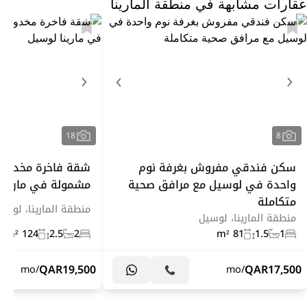
عقارات مشابهة في منطقة المارينا
18
8
سكن فندقي مفروش بغرفة نوم
شقة فاخرة مخدومة
واحدة في لوسيل مع مرافق صحية
مشمولة في مارينا
متكاملة
منطقة المارينا، لوسي
منطقة المارينا، لوسيل
124 m²
2.5
2
81 m²
1.5
1
QAR
19,500
QAR
17,500
/mo
/mo