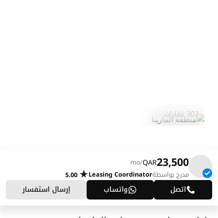
منطقة المارينا
استكشف المنطقة
302 عقارات
23,500
QAR
/mo
مدرج بواسطة
Leasing Coordinator
5.00
اتصل
واتساب
إرسال استفسار