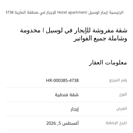
/
/
/
/
الرئيسية
إيجار
لوسيل
Hotel apartment للإيجار في منطقة المارينا
85-4738
معرض الصور
شقة مفروشة للإيجار في لوسيل | مخدومة
وشاملة جميع الفواتير
معلومات العقار
رقم المرجع
HR-000385-4738
النوع
شقة فندقية
الغرض
إيجار
تاريخ الإضافة
أغسطس 5, 2026