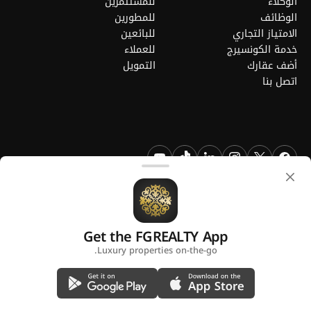
الوكلاء
للمستثمرين
الوظائف
للمطورين
الامتياز التجاري
للبائعين
خدمة الكونسيرج
للعملاء
أضف عقارك
التمويل
اتصل بنا
FGREALTY - فايند جريت ريالتي ذ.م.م. جميع الحقوق محفوظة. FGREALTY
هي علامة تجارية مسجلة لشركة فايند جريت ريالتي ذ.م.م قطر.
Get the FGREALTY App
منصة من
Luxury properties on-the-go.
سياسة الخصوصية
الشروط والأحكام
استخدام ملفات تعريف الارتباط