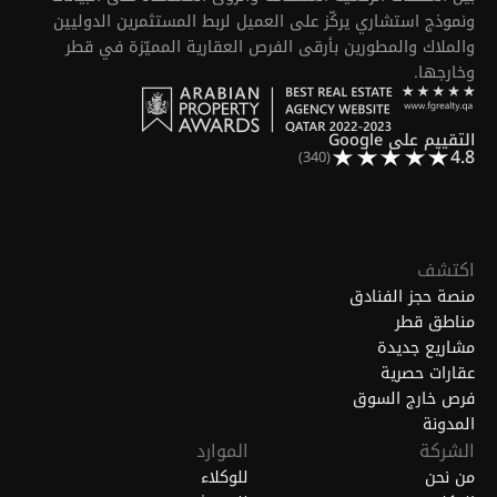
ونموذج استشاري يركّز على العميل لربط المستثمرين الدوليين
والملاك والمطورين بأرقى الفرص العقارية المميّزة في قطر
وخارجها.
التقييم على Google
4.8
(340)
اكتشف
منصة حجز الفنادق
مناطق قطر
مشاريع جديدة
عقارات حصرية
فرص خارج السوق
المدونة
الشركة
الموارد
من نحن
للوكلاء