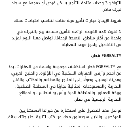
التوافر: 3 وحدات متاحة للتأجير بشكل فردي أو دمجها مع سجاد
تجزئة فاخر.
شروط الإيجار: خيارات تأجير مرنة متاحة لتناسب احتياجات عملك.
لا تفوت هذه الفرصة الرائعة لتأمين مساحة بيع بالتجزئة في
واحدة من أكثر مناطق النعيجة ازدحامًا. تواصل معنا اليوم لمزيد
من التفاصيل ولحجز موعد للمعاينة!
FGREALTY قطر:
مع FGREALTY قطر، استكشف مجموعة واسعة من العقارات، بدءًا
من أفخم وأرقى العقارات السكنية في اللؤلؤة، والخليج الغربي،
ومدينة لوسيل، وصولًا إلى المتاجر والمطاعم والمكاتب والفلل
التجارية والمستودعات المثالية تجاريًا في المنطقة الصناعية،
وبركة العماور، والمنطقة الحرة برأس بو فنطاس، والمواقع
التجارية الرئيسية في قطر.
تواصل معنا للحصول على استشارة من خبرائنا الاستشاريين
المرخصين، والذين سيعملون معك عن كثب لتلبية احتياجاتك بدقة.