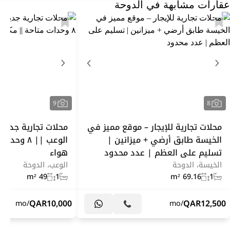
عقارات مشابهة في الدوحة
9
8
محلات تجارية للإيجار – موقع مميز في
محلات تجارية جديدة
الخيسة طابق أرضي + ميزانين |
الوعب || ٨
تسليم على العظم | عدد محدود
هواء
الخيسة، الدوحة
الوعب، الدوحة
49 m²
1
69.16 m²
1
QAR
10,000
QAR
12,500
/mo
/mo