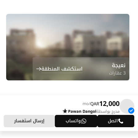
نعيجة
استكشف المنطقة
3 عقارات
12,000
QAR
/mo
مدرج بواسطة
Pawan Dangol
اتصل
واتساب
إرسال استفسار