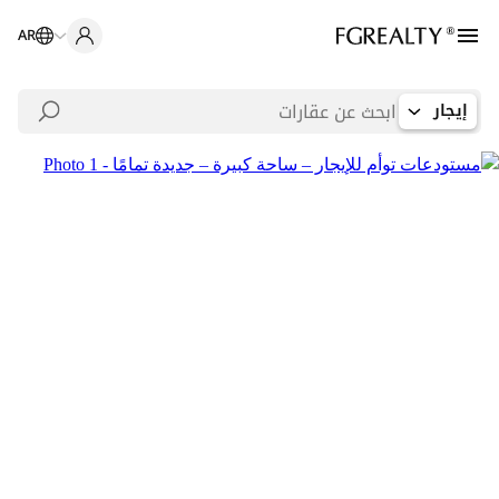
AR
إيجار