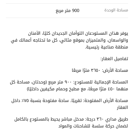
مساحة الوحدة
900 متر مربع
يوفر هذان المستودعان التوأمان الجديدان كليًا، الآمنان
والواسعان، والمتميزان بموقع مثالي، كل ما تحتاجه أعمالك في
منطقة صناعية رئيسية.
تفاصيل العقار:
مساحة الأرض: ٣٦٥٠ مترًا مربعًا
المساحة الإجمالية للمستودع: ٩٠٠ متر مربع (وحدتان، مساحة كل
منهما ٤٥٠ مترًا مربعًا، مع مطبخ وحمام مكيفين داخليًا)
مساحة الأرض المفتوحة: تقريبًا. ساحة مفتوحة بنسبة ٧٥٪ داخل
العقار
طريق مداري ٣٦٠ درجة: مدخل مباشر يحيط بالمستودع بالكامل
لضمان حركة سلسة للشاحنات والمواد