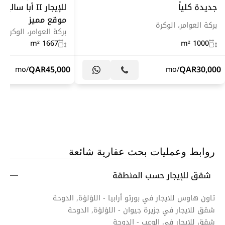
جديدة كلياً
موقع مميز
بركة العوامر، الوكرة
بركة العوامر، الوكرة
1667 m²
1000 m²
QAR
45,000
QAR
30,000
/mo
/mo
روابط وعمليات بحث عقارية شائعة
شقق للإيجار حسب المنطقة
تاون هاوس للايجار في بورتو أرابيا - اللؤلؤة, الدوحة
شقق للايجار في جزيرة جيوان - اللؤلؤة, الدوحة
شقق للايجار في الوعب - الدوحة