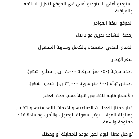
استوديو أمني: استوديو أمني في الموقع لتعزيز السلامة
والمراقبة
الموقع: بركة العوامر
رخصة النشاط: تخزين مواد بناء
الدفاع المدني: معتمدة بالكامل وسارية المفعول
سعر الإيجار:
وحدة فردية (٤٥٠ مترًا مربعًا): ١٨,٠٠٠ ريال قطري شهريًا
وحدتان توأم (٩٠٠ متر مربع): ٣٦,٠٠٠ ريال قطري شهريًا
(الأسعار قابلة للتفاوض قليلاً حسب مدة العقد)
خيار ممتاز للعمليات الصناعية، والخدمات اللوجستية، والتخزين،
ومناولة المواد - يوفر سهولة الوصول، والأمن، ومساحة فناء
مفتوحة واسعة.
تواصل معنا اليوم لحجز موعد للمعاينة أو وحدتك!