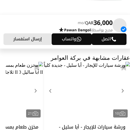
36,000
QAR
/mo
مدرج بواسطة
Pawan Dangol
اتصل
واتساب
إرسال استفسار
عقارات مشابهة في بركة العوامر
21
10
ورشة سيارات للإيجار - أبا سليل -