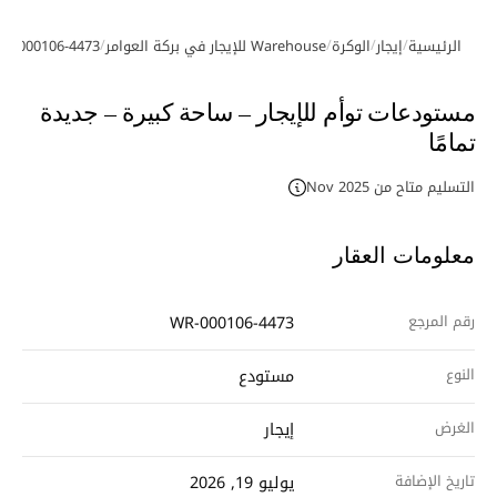
/
/
/
/
الرئيسية
إيجار
الوكرة
Warehouse للإيجار في بركة العوامر
R-000106-4473
معرض الصور
مستودعات توأم للإيجار – ساحة كبيرة – جديدة
تمامًا
التسليم متاح من Nov 2025
معلومات العقار
رقم المرجع
WR-000106-4473
النوع
مستودع
الغرض
إيجار
تاريخ الإضافة
يوليو 19, 2026