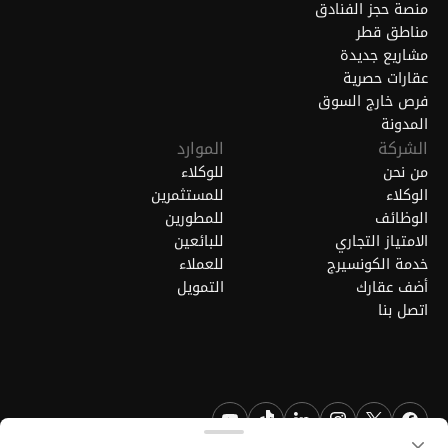
منصة حجز الفنادق
مناطق قطر
مشاريع جديدة
عقارات حصرية
فرص خارج السوق
المدونة
الشركة
الموارد
من نحن
للوكلاء
الوكلاء
للمستثمرين
الوظائف
للمطورين
الامتياز التجاري
للبائعين
خدمة الكونسيرج
للعملاء
أضف عقارك
التمويل
اتصل بنا
FGREALTY - فايند جريت ريالتي ذ.م.م. جميع الحقوق محفوظة. FGREALTY