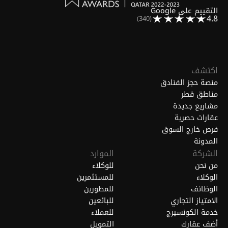
التقييم على Google
4.8
(340)
اكتشف
منصة حجز الفنادق
مناطق قطر
مشاريع جديدة
عقارات حصرية
فرص خارج السوق
المدونة
الشركة
الموارد
من نحن
للوكلاء
الوكلاء
للمستثمرين
الوظائف
للمطورين
الامتياز التجاري
للبائعين
خدمة الكونسيرج
للعملاء
أضف عقارك
التمويل