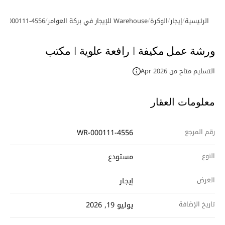
/
/
/
/
الرئيسية
إيجار
الوكرة
Warehouse للإيجار في بركة العوامر
R-000111-4556
معرض الصور
ورشة عمل مكيفة | رافعة علوية | مكتب
التسليم متاح من Apr 2026
معلومات العقار
رقم المرجع
WR-000111-4556
النوع
مستودع
الغرض
إيجار
تاريخ الإضافة
يوليو 19, 2026