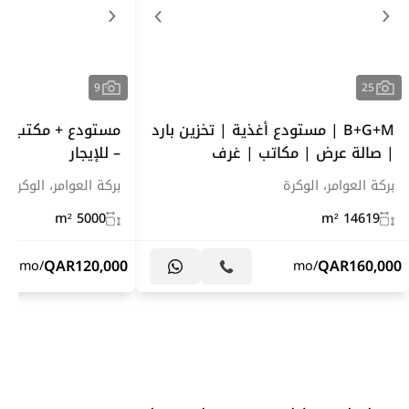
9
25
B+G+M | مستودع أغذية | تخزين بارد
مستودع + مكتب +
| صالة عرض | مكاتب | غرف
– للإيجار
بركة العوامر، الوكرة
بركة العوامر، الوكرة
5000 m²
14619 m²
QAR
120,000
QAR
160,000
/mo
/mo