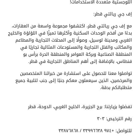
اللوجستية متعددة الاستخدامات!
إف جي ريالتي قطر:
مع إف جي ريالتي قطر، اكتشفوا مجموعة واسعة من العقارات،
بدءًا من أفخم الوحدات السكنية وأكثرها تميزًا في اللؤلؤة والخليج
الغربي ومدينة لوسيل، وصولًا إلى المحلات التجارية والمطاعم
والمكاتب والفلل التجارية والمستودعات المثالية تجاريًا في
المنطقة الصناعية وبركة العوامر والمنطقة الحرة برأس بو
فنطاس، بالإضافة إلى أهم المناطق التجارية في قطر.
تواصلوا معنا للحصول على استشارة من خبرائنا المتخصصين
والمرخصين، الذين سيعملون معكم جنبًا إلى جنب لتلبية جميع
متطلباتكم بدقة.
تفضلوا بزيارتنا: برج الجزيرة، الخليج الغربي، الدوحة، قطر
رقم الترخيص: ٣٠٣
للتواصل: +٩٧٤ ٣٣٩٩٦٦٣٨ / ٣٣٨٧٦٨٦٨