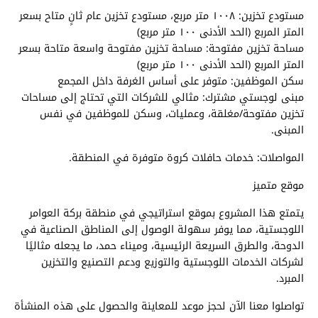
مستودع تخزين: ١٠٠٨ متر مربع، مستودع تخزين عام ثانٍ متاح بسعر
المتر المربع (الحد الأدنى ١٠٠ متر مربع)
مساحة تخزين مفتوحة: مساحة تخزين مفتوحة واسعة متاحة بسعر
المتر المربع (الحد الأدنى ١٠٠ متر مربع)
سكن الموظفين: متوفر على أساس الغرفة داخل المجمع
مبنى لوجستي مشترك: مثالي للشركات التي تحتاج إلى مساحات
تخزين مفتوحة/مغلقة، وعمليات، وسكن للموظفين في نفس
المبنى.
المواصلات: خدمات حافلات كروة متوفرة في المنطقة.
موقع متميز
يتمتع هذا المشروع بموقع استراتيجي في منطقة بركة العوامر
اللوجستية، مما يوفر سهولة الوصول إلى المناطق الصناعية في
الدوحة، والطرق السريعة الرئيسية، وميناء حمد، ما يجعله مثاليًا
لشركات الخدمات اللوجستية والتوزيع ودعم التصنيع والتخزين
المبرد.
تواصلوا معنا الآن لحجز موعد للمعاينة والحصول على هذه المنشأة