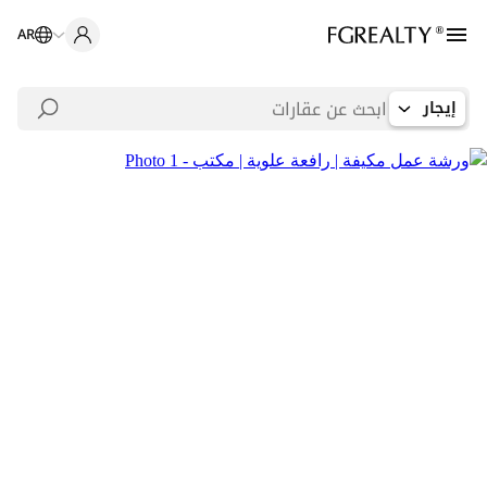
AR
إيجار