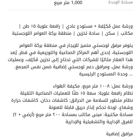
مساحة الوحدة
1,000 متر مربع
ورشة عمل مُكيّفة + مستودع عادي | رافعة علوية ١٥ طن |
مكاتب | سكن | ساحة تخزين | منطقة بركة العوامر اللوجستية
يتوفر مرفق لوجستي متميز للإيجار في منطقة بركة العوامر
اللوجستية، إحدى أهم المراكز الصناعية والتوزيعية في قطر. يُعد
هذا العقار مثاليًا للشركات التي تحتاج إلى تخزين مُكيّف، وعمليات
ورشة عمل، ومرافق دعم لوجستي إضافية ضمن نفس المجمع.
... وحدة المستودع الرئيسية
ورشة عمل: ١٠٠٨ متر مربع، مكيفة الهواء
نظام رافعة علوية: سعة ١٥ طنًا للعمليات الصناعية الثقيلة
نظام متطور للسلامة من الحرائق: كاشفات دخان، كاشفات حرارة
وشعاع، لوحة تحكم إنذار حريق قابلة للعنونة
مساحة مكتبية: مبنى مكاتب بمساحة ٢٠٠ متر مربع (أرضي + ٢)
للفرق الإدارية والتشغيلية والإدارية
مرافق إضافية