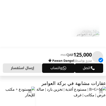
بركة العوامر
استكشف المنطقة
52 عقارات
125,000
QAR
/mo
مدرج بواسطة
Pawan Dangol
اتصل
واتساب
إرسال استفسار
عقارات مشابهة في بركة العوامر