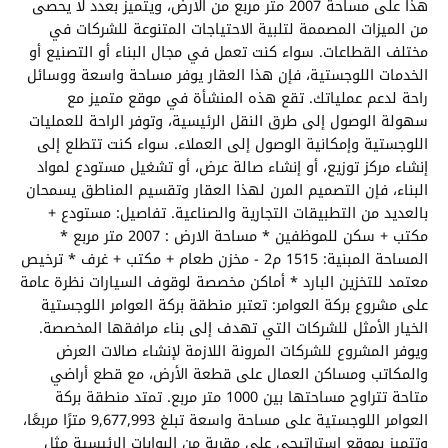
هذا على مساحة 2007 متر مربع من الأرض، ويتميز بعدد لا يحصى
من الميزات المصممة لتلبية الاحتياجات المتنوعة للشركات في
مختلف القطاعات. سواء كنت تعمل في مجال البناء أو التصنيع أو
الخدمات اللوجستية، فإن هذا العقار يوفر مساحة واسعة ووسائل
راحة لدعم عملياتك. تقع هذه المنشأة في موقع متميز مع
سهولة الوصول إلى طرق النقل الرئيسية، وتوفر الراحة للعمليات
اللوجستية وإمكانية الوصول إلى العملاء. سواء كنت تتطلع إلى
إنشاء مركز توزيع، أو إنشاء صالة عرض، أو تشغيل مستودع لمواد
البناء، فإن التصميم المرن لهذا العقار وتقسيم المناطق يسمحان
بالعديد من التطبيقات التجارية والصناعية. تفاصيل: مستودع +
مكتب + سكن للموظفين * مساحة الارض : 2007 متر مربع *
المساحة المبنية: 1515 م2 - مخزن طعام + مكتب + غرف * ترخيص
معتمد للتخزين البارد * أماكن مخصصة لوقوف السيارات نظرة عامة
على مشروع بركة العوامر: تعتبر منطقة بركة العوامر اللوجستية
الخيار الأمثل للشركات التي تهدف إلى بناء مرافقها المخصصة.
ويوفر المشروع للشركات المرونة اللازمة لإنشاء صالات العرض
والمكاتب ومساكن العمال على قطعة الأرض، مع قطع أراضي
متاحة تتراوح مساحتها بين 1000 متر مربع. تمتد منطقة بركة
العوامر اللوجستية على مساحة واسعة تبلغ 9,677,993 مترًا مربعًا،
وتتميز بموقع استراتيجي على مقربة من البوابات الرئيسية مثل