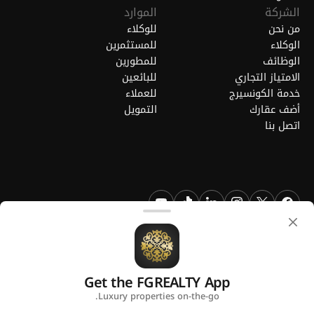
الشركة
الموارد
من نحن
للوكلاء
الوكلاء
للمستثمرين
الوظائف
للمطورين
الامتياز التجاري
للبائعين
خدمة الكونسيرج
للعملاء
أضف عقارك
التمويل
اتصل بنا
FGREALTY - فايند جريت ريالتي ذ.م.م. جميع الحقوق محفوظة. FGREALTY
هي علامة تجارية مسجلة لشركة فايند جريت ريالتي ذ.م.م قطر.
Get the FGREALTY App
منصة من
Luxury properties on-the-go.
سياسة الخصوصية
الشروط والأحكام
استخدام ملفات تعريف الارتباط