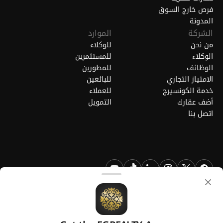
فرص خارج السوق
المدونة
الشركة
الموارد
من نحن
للوكلاء
الوكلاء
للمستثمرين
الوظائف
للمطورين
الامتياز التجاري
للبائعين
خدمة الكونسيرج
للعملاء
أضف عقارك
التمويل
اتصل بنا
FGREALTY - فايند جريت ريالتي ذ.م.م. جميع الحقوق محفوظة. FGREALTY
هي علامة تجارية مسجلة لشركة فايند جريت ريالتي ذ.م.م قطر.