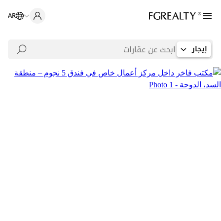
AR
إيجار