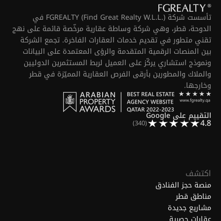
تأسست شركة FGREALTY (Find Great Realty W.L.L.) في
الدوحة، قطر، وهي شركة وساطة عقارية مرخّصة قائمة على نهج
تقني متطور في تقديم خدمات العقارات الفاخرة. تجمع الشركة
بين المنصات الرقمية المتقدمة والرؤى المعتمدة على البيانات
ونموذج استشاري يركّز على العميل لربط المستثمرين الدوليين
والملاك والمطورين بأرقى الفرص العقارية المميّزة في قطر
وخارجها.
التقييم على Google
4.8
(340)
اكتشف
منصة حجز الفنادق
مناطق قطر
مشاريع جديدة
عقارات حصرية