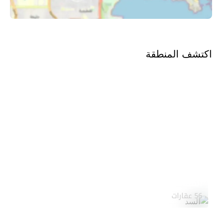
اكتشف المنطقة
السد
استكشف المنطقة
56 عقارات