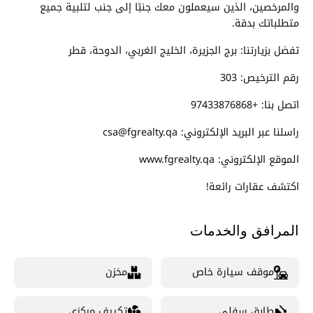
والمرخصين، الذين سيعملون معك جنبًا إلى جنب لتلبية جميع
متطلباتك بدقة.
تفضل بزيارتنا: برج الجزيرة، الخليج الغربي، الدوحة، قطر
رقم الترخيص: 303
اتصل بنا: +97433876868
راسلنا عبر البريد الإلكتروني: csa@fgrealty.qa
الموقع الإلكتروني: www.fgrealty.qa
اكتشف عقارات رائعة!
المرافق والخدمات
موقف سيارة خاص
مخزن
طابق سفلي
تكييف مركزي