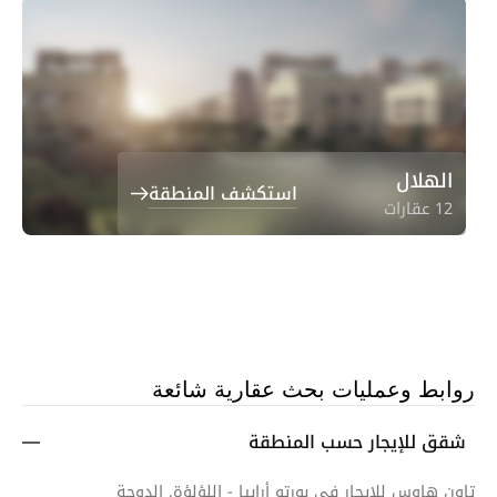
الهلال
استكشف المنطقة
12 عقارات
روابط وعمليات بحث عقارية شائعة
شقق للإيجار حسب المنطقة
تاون هاوس للايجار في بورتو أرابيا - اللؤلؤة, الدوحة