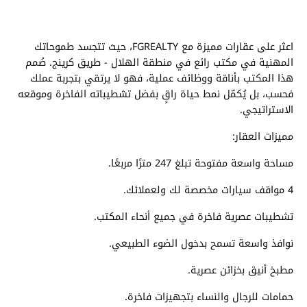
اعثر على عقارات مميزة مع FGREALTY، حيث تتجسد طموحاتك
المهنية في مكتب رائع في منطقة الهلال - طريق كرينج. صُمم
هذا المكتب بأناقة ووظائف عملية، فهو لا يرتقي بتجربة عملك
فحسب، بل يُكمّل نمط حياة راقٍ بفضل تشطيباته الفاخرة وموقعه
الاستراتيجي.
مميزات العقار:
مساحة واسعة مفتوحة تبلغ 247 مترًا مربعًا.
4 مواقف سيارات مخصصة لك ولعملائك.
تشطيبات عصرية فاخرة في جميع أنحاء المكتب.
نوافذ واسعة تسمح بدخول الضوء الطبيعي.
مطبخ أنيق بخزائن عصرية.
حمامات للرجال والنساء بتجهيزات فاخرة.