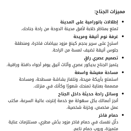
مميزات الجناح:
إطلالات بانورامية على المدينة
تمتع بمناظر خلابة لأفق مدينة الدوحة من راحة جناحك.
غرفة نوم أنيقة ومريحة
استرخِ على سرير بحجم كينغ مزود ببياضات فاخرة، ومنطقة
جلوس أنيقة تضيف لمسة من الراحة.
تصميم عصري راقٍ
يتميز الجناح بديكور عصري وأثاث أنيق يوفر أجواء دافئة وراقية.
مساحة معيشة واسعة
استمتع بأريكة مريحة، وتلفاز بشاشة مسطحة، ومساحة
مصممة بعناية تمنحك شعورًا وكأنك في منزلك.
وسائل راحة حديثة داخل الجناح
أنجز أعمالك بكل سهولة مع خدمة إنترنت عالية السرعة، مكتب
عمل مخصص، وخزنة شخصية.
حمام فاخر
دلّل نفسك في حمام فاخر مزود بدُش مطري، مستلزمات عناية
متميزة، وروب حمام ناعم.