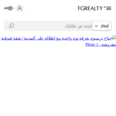
AR
إيجار