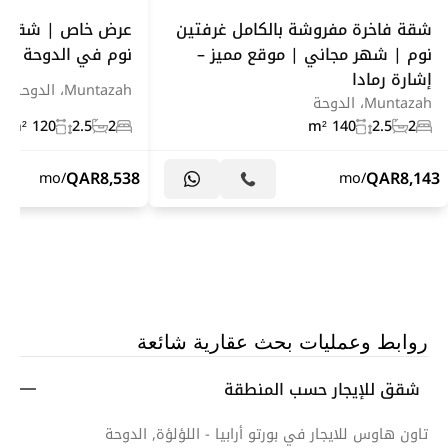
شقة فاخرة مفروشة بالكامل غرفتين
عرض خاص | شقة ف
نوم | شهر مجاني | موقع مميز –
نوم في الدوحة
إشارة رمادا
Muntazah، الدوحة
Muntazah، الدوحة
120 m²
2.5
2
140 m²
2.5
2
QAR
8,538
QAR
8,143
/mo
/mo
روابط وعمليات بحث عقارية شائعة
شقق للإيجار حسب المنطقة
تاون هاوس للايجار في بورتو أرابيا - اللؤلؤة, الدوحة