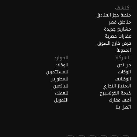
اكتشف
منصة حجز الفنادق
مناطق قطر
مشاريع جديدة
عقارات حصرية
فرص خارج السوق
المدونة
الشركة
الموارد
من نحن
للوكلاء
الوكلاء
للمستثمرين
الوظائف
للمطورين
الامتياز التجاري
للبائعين
خدمة الكونسيرج
للعملاء
أضف عقارك
التمويل
اتصل بنا