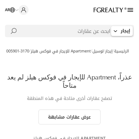
AR
إيجار
/
/
/
/
الرئيسية
إيجار
لوسيل
Apartment للإيجار في فوكس هيلز
AR-005901-3170
عذراً، Apartment للإيجار في فوكس هيلز لم يعد
متاحاً
تصفح عقارات أخرى متاحة في هذه المنطقة
عرض عقارات مشابهة
APARTMENT للإيجار في فوكس هيلز