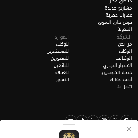
مناطق قطر
مشاريع جديدة
عقارات حصرية
فرص خارج السوق
المدونة
الشركة
الموارد
من نحن
للوكلاء
الوكلاء
للمستثمرين
الوظائف
للمطورين
الامتياز التجاري
للبائعين
خدمة الكونسيرج
للعملاء
أضف عقارك
التمويل
اتصل بنا
FGREALTY - فايند جريت ريالتي ذ.م.م. جميع الحقوق محفوظة. FGREALTY
هي علامة تجارية مسجلة لشركة فايند جريت ريالتي ذ.م.م قطر.