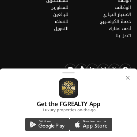
الوكلاء
للمستثمرين
الوظائف
للمطورين
الامتياز التجاري
للبائعين
خدمة الكونسيرج
للعملاء
أضف عقارك
التمويل
اتصل بنا
FGREALTY - فايند جريت ريالتي ذ.م.م. جميع الحقوق محفوظة. FGREALTY
هي علامة تجارية مسجلة لشركة فايند جريت ريالتي ذ.م.م قطر.
Get the FGREALTY App
منصة من
Luxury properties on-the-go.
سياسة الخصوصية
الشروط والأحكام
استخدام ملفات تعريف الارتباط