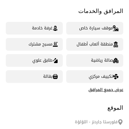
المرافق والخدمات
موقف سيارة خاص
غرفة خادمة
منطقة ألعاب أطفال
مسبح مشترك
صالة رياضية
طابق علوي
تكييف مركزي
بقالة
عرض جميع المرافق
الموقع
فلورستا جاردنز - اللؤلؤة