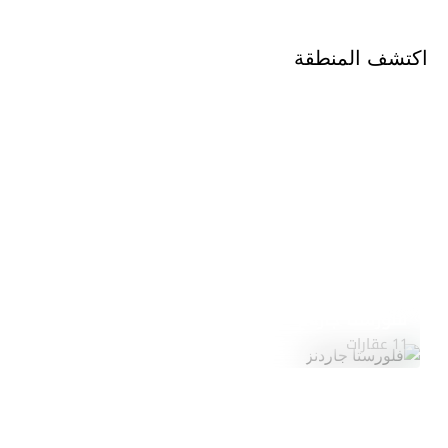
اكتشف المنطقة
فلورستا جاردنز
استكشف المنطقة
11 عقارات