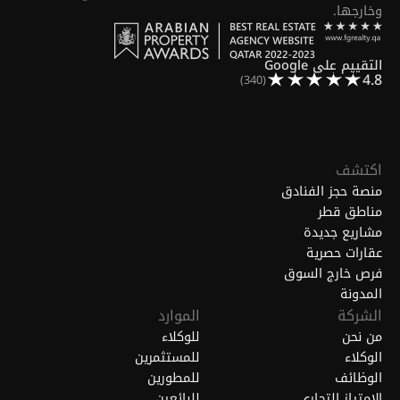
وخارجها.
التقييم على Google
4.8
(340)
اكتشف
منصة حجز الفنادق
مناطق قطر
مشاريع جديدة
عقارات حصرية
فرص خارج السوق
المدونة
الشركة
الموارد
من نحن
للوكلاء
الوكلاء
للمستثمرين
الوظائف
للمطورين
الامتياز التجاري
للبائعين