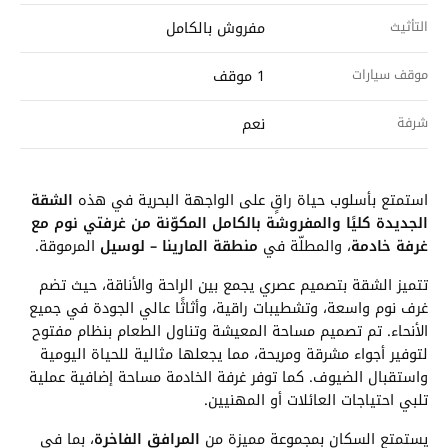
التأثيث
مفروش بالكامل
موقف سيارات
1 موقف
شرفة
نعم
استمتع بأسلوب حياة راقٍ على الواجهة البحرية في هذه
الشقة
الجديدة كليًا والمفروشة بالكامل المكوّنة من غرفتي نوم مع
غرفة خادمة
، والمطلّة في
منطقة المارينا – لوسيل
المرموقة.
تتميز الشقة بتصميم عصري يجمع بين الراحة والأناقة، حيث تضم
غرف نوم واسعة، وتشطيبات راقية، وأثاثًا عالي الجودة في جميع
الأنحاء. تم تصميم مساحة المعيشة وتناول الطعام بنظام مفتوح
لتوفير أجواء مشرقة ومريحة، مما يجعلها مثالية للحياة اليومية
واستقبال الضيوف. كما توفر غرفة الخادمة مساحة إضافية عملية
تلبي احتياجات العائلات أو المهنيين.
يستمتع السكان بمجموعة مميزة من
المرافق الفاخرة
، بما في