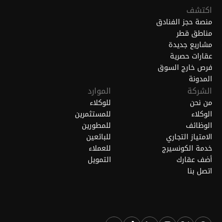
اكتشف
منصة حجز الفنادق
مناطق قطر
مشاريع جديدة
عقارات حصرية
فرص خارج السوق
المدونة
الشركة
الموارد
من نحن
للوكلاء
الوكلاء
للمستثمرين
الوظائف
للمطورين
الامتياز التجاري
للبائعين
خدمة الكونسيرج
للعملاء
أضف عقارك
التمويل
اتصل بنا