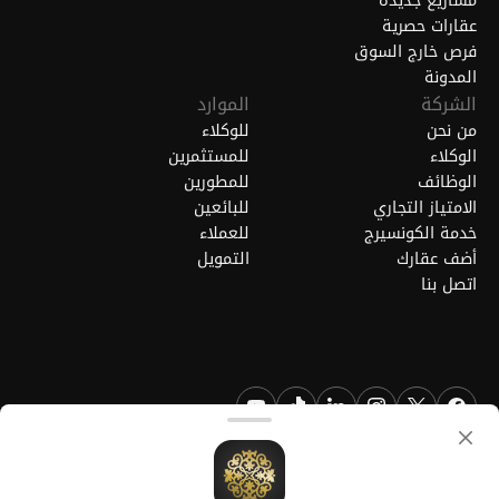
مشاريع جديدة
عقارات حصرية
فرص خارج السوق
المدونة
الشركة
الموارد
من نحن
للوكلاء
الوكلاء
للمستثمرين
الوظائف
للمطورين
الامتياز التجاري
للبائعين
خدمة الكونسيرج
للعملاء
أضف عقارك
التمويل
اتصل بنا
FGREALTY - فايند جريت ريالتي ذ.م.م. جميع الحقوق محفوظة. FGREALTY
هي علامة تجارية مسجلة لشركة فايند جريت ريالتي ذ.م.م قطر.