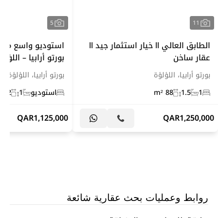
5
11
الطابق العالي ll خيار استثمار جيد ll
استوديو واسع مع 
عقار ساخن
بورتو أرابيا – اللؤلؤ
بورتو أرابيا، اللؤلؤة
بورتو أرابيا، اللؤلؤة
1
1.5
88 m²
استوديو
1
72 m²
QAR
1,125,000
QAR
1,250,000
روابط وعمليات بحث عقارية شائعة