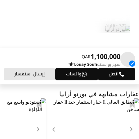
بورتو أرابيا
استكشف المنطقة
372 عقارات
1,100,000
QAR
مدرج بواسطة
Louay Soufi
اتصل
واتساب
إرسال استفسار
عقارات مشابهة في بورتو أرابيا