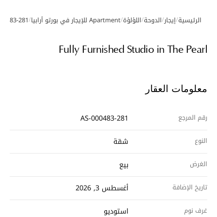
/
/
/
/
/
الرئيسية
إيجار
الدوحة
اللؤلؤة
Apartment للإيجار في بورتو أرابيا
00483-281
معرض الصور
Fully Furnished Studio in The Pearl
معلومات العقار
رقم المرجع
AS-000483-281
النوع
شقة
الغرض
بيع
تاريخ الإضافة
أغسطس 3, 2026
غرف نوم
استوديو