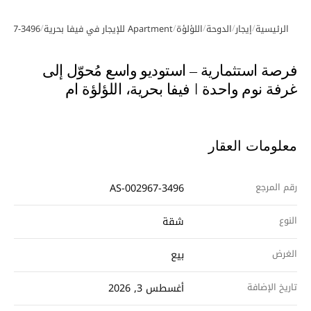
/
/
/
/
/
الرئيسية
إيجار
الدوحة
اللؤلؤة
Apartment للإيجار في فيفا بحرية
2967-3496
معرض الصور
فرصة استثمارية – استوديو واسع مُحوّل إلى
غرفة نوم واحدة | فيفا بحرية، اللؤلؤة ام
معلومات العقار
رقم المرجع
AS-002967-3496
النوع
شقة
الغرض
بيع
تاريخ الإضافة
أغسطس 3, 2026