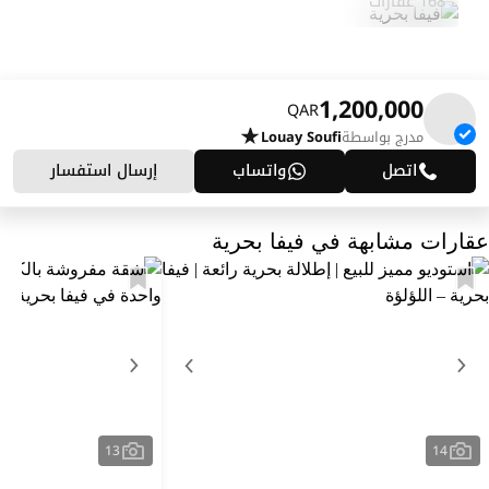
168 عقارات
1,200,000
QAR
مدرج بواسطة
Louay Soufi
اتصل
واتساب
إرسال استفسار
عقارات مشابهة في فيفا بحرية
13
14