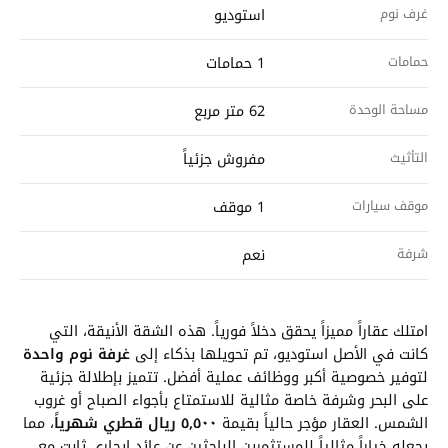
غرف نوم
استوديو
حمامات
1 حمامات
مساحة الوحدة
62 متر مربع
التأثيث
مفروش جزئياً
موقف سيارات
1 موقف
شرفة
نعم
امتلك عقاراً مميزاً يحقق دخلاً فورياً. هذه الشقة الأنيقة، التي
كانت في الأصل استوديو، تم تحويلها بذكاء إلى
غرفة نوم واحدة
لتوفير خصوصية أكبر ووظائف عملية أفضل. تتميز بإطلالة جزئية
على البحر وشرفة خاصة مثالية للاستمتاع بأجواء الصباح أو غروب
الشمس. العقار مؤجر حالياً بقيمة
٥,٥٠٠ ريال قطري شهرياً
، مما
يجعله خياراً مثالياً للمستثمرين الباحثين عن عائد إيجاري ثابت مع