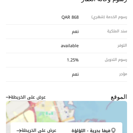
رسوم الخدمة (شهري)
QAR 868
سند الملكية
نعم
التوفر
available
رسوم التحويل
1.25%
مؤجر
نعم
عرض على الخريطة
الموقع
عرض على الخريطة
فيفا بحرية - اللؤلؤة