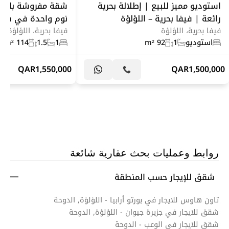
استوديو مميز للبيع | إطلالة بحرية
شقة مفروشة بالكام
رائعة | فيفا بحرية – اللؤلؤة
نوم واحدة في فيفا 
فيفا بحرية، اللؤلؤة
فيفا بحرية، اللؤلؤة
استوديو
1
92 m²
1
1.5
114 m²
QAR
1,550,000
QAR
1,500,000
روابط وعمليات بحث عقارية شائعة
شقق للإيجار حسب المنطقة
تاون هاوس للايجار في بورتو أرابيا - اللؤلؤة, الدوحة
شقق للايجار في جزيرة جيوان - اللؤلؤة, الدوحة
شقق للايجار في الوعب - الدوحة