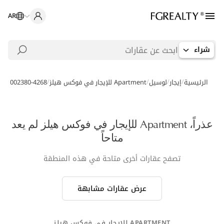
AR
شراء
/
/
/
/
الرئيسية
إيجار
لوسيل
Apartment للإيجار في فوكس هيلز
AS-002380-4268
عذراً، Apartment للإيجار في فوكس هيلز لم يعد
متاحاً
تصفح عقارات أخرى متاحة في هذه المنطقة
عرض عقارات مشابهة
APARTMENT للإيجار في فوكس هيلز