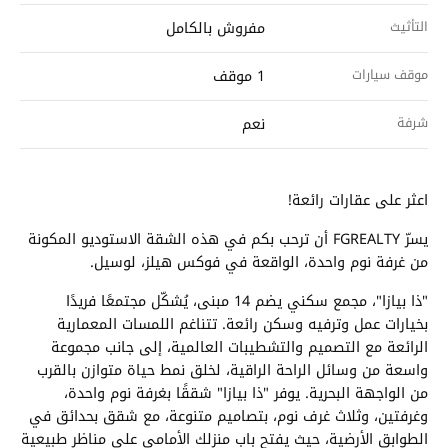
التأثيث
مفروش بالكامل
موقف سيارات
1 موقف
شرفة
نعم
اعثر على عقارات رائعة!
يسرّ FGREALTY أن ترحب بكم في هذه الشقة الاستوديو المكونة
من غرفة نوم واحدة، الواقعة في فوكس هيلز، لوسيل.
"ذا بيازا"، مجمع سكني يضم 14 مبنى، يُشكّل مجتمعًا فريدًا
بخيارات عمل وترفيه وسكن رائعة. تتناغم اللمسات المعمارية
الرائعة مع التصميم والتشطيبات العالمية، إلى جانب مجموعة
واسعة من وسائل الراحة الراقية، لخلق نمط حياة متوازن بالقرب
من الواجهة البحرية. يوفر "ذا بيازا" شققًا بغرفة نوم واحدة،
وغرفتين، وثلاث غرف نوم، بتصاميم متنوعة، مع شقق بحدائق في
الطوابق الأرضية، حيث يفتح باب منزلك الأمامي على مناظر طبيعية