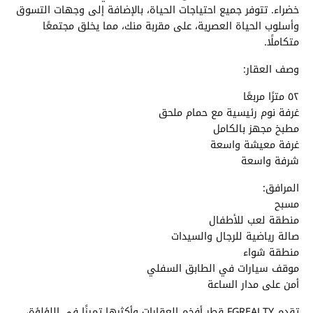
خضراء. تتوفر جميع احتياجات الحياة، بالإضافة إلى وجهات التسوق
وأسلوب الحياة العصرية، على مقربة منك، مما يخلق مجتمعًا
متكاملًا.
وصف العقار:
٥٢ مترًا مربعًا
غرفة نوم رئيسية مع حمام ملحق
مطبخ مجهز بالكامل
غرفة معيشة واسعة
شرفة واسعة
المرافق:
مسبح
منطقة لعب للأطفال
صالة رياضية للرجال والسيدات
منطقة شواء
موقف سيارات في الطابق السفلي
أمن على مدار الساعة
تقدم FGREALTY قطر أفخم العقارات وأكثرها تميزًا في اللؤلؤة،