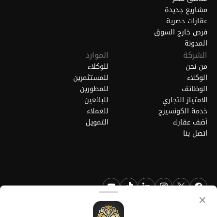
مشاريع جديدة
عقارات حصرية
فرص خارج السوق
المدونة
الشركة
الموارد
من نحن
للوكلاء
الوكلاء
للمستثمرين
الوظائف
للمطورين
الامتياز التجاري
للبائعين
خدمة الكونسيرج
للعملاء
أضف عقارك
التمويل
اتصل بنا
FGREALTY - فايند جريت ريالتي ذ.م.م. جميع الحقوق محفوظة. FGREALTY
هي علامة تجارية مسجلة لشركة فايند جريت ريالتي ذ.م.م قطر.