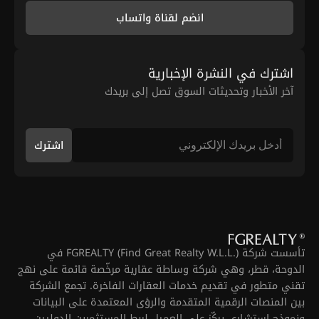
انضم لقناة واتساب
اشترك في النشرة الإخبارية
آخر الأخبار وتحديثات السوق تصل إلى بريدك
اشترك
تأسست شركة FGREALTY (Find Great Realty W.L.L.) في
الدوحة، قطر، وهي شركة وساطة عقارية مرخّصة قائمة على نهج
تقني متطور في تقديم خدمات العقارات الفاخرة. تجمع الشركة
بين المنصات الرقمية المتقدمة والرؤى المعتمدة على البيانات
ونموذج استشاري يركّز على العميل لربط المستثمرين الدوليين