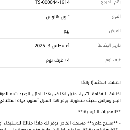
TS-000044-1914
رقم المرجع
تاون هاوس
النوع
بيع
الغرض
أغسطس 3, 2026
تاريخ الإضافة
4+ غرف نوم
غرف نوم
اكتشف استثمارًا رائعًا
اكتشف الفخامة التي لا مثيل لها في هذا المنزل الجديد شبه المؤث
البحر ومرافق حديثة متطورة، يوفر هذا المنزل أسلوب حياة استثنائي
**المميزات الرئيسية:**
- **مسبح خاص:** مسبحك الخاص يوفر لك ملاذًا مثاليًا للاسترخاء أو 
- **شرفة فسيحة:** استمتع بإطلالات خلابة وغير محجوبة على البح