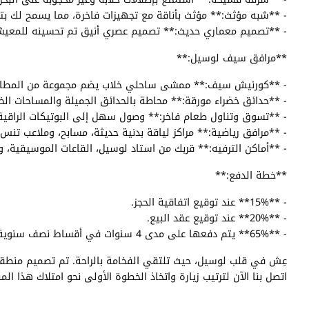
- **شبه مؤثث:** مؤثث بأناقة مع تجهيزات فاخرة، مما يسمح لك ب
- **تصميم معماري حديث:** تصميم عصري أنيق تم تحسينه للمعيشة
**مرافق سيف لوسيل:**
- **كورنيش سيف:** ممشى ساحلي خلاب يضم مجموعة من المطاعم وا
- **حدائق خضراء مورقة:** محاطة بالحدائق الجميلة والمساحات الخض
- **تسوق وتناول طعام فاخر:** وصول سهل إلى البوتيكات الراقية 
- **مرافق رياضية:** مراكز لياقة بدنية حديثة، مسابح، وملاعب تنس
- **أماكن الترفيه:** قربك من استاد لوسيل، القاعات الموسيقية، ومرا
**خطة الدفع:**
- **15%** عند توقيع اتفاقية الحجز.
- **20%** عند توقيع عقد البيع.
- **65%** يتم دفعها على مدى 4 سنوات في أقساط نصف سنوية ميسرة.
عِش في قلب لوسيل، حيث تلتقي الفخامة بالراحة. تم تصميم منطق
اتصل بنا الآن لترتيب زيارة واتخاذ الخطوة الأولى نحو امتلاك هذا المن