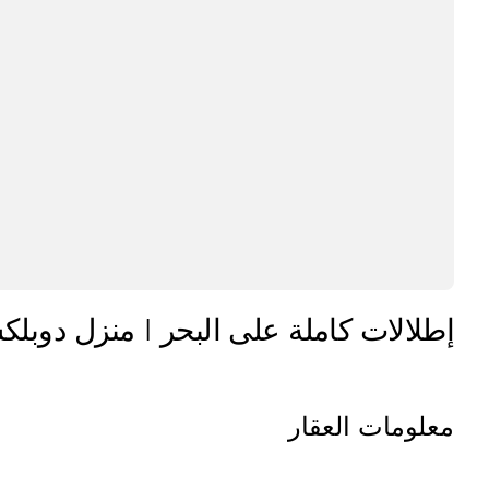
إطلالات كاملة على البحر | منزل دوبلكس 4 غرف نوم + غرفة خادمة | خط
معلومات العقار