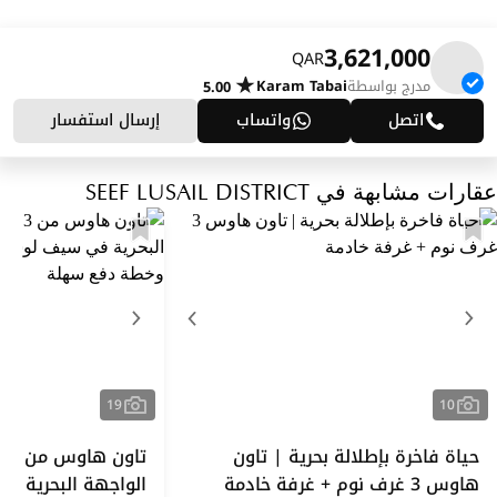
3,621,000
QAR
مدرج بواسطة
Karam Tabai
5.00
اتصل
واتساب
إرسال استفسار
عقارات مشابهة في SEEF LUSAIL DISTRICT
19
10
حياة فاخرة بإطلالة بحرية | تاون
تاو
هاوس 3 غرف نوم + غرفة خادمة
الواجهة البحرية 