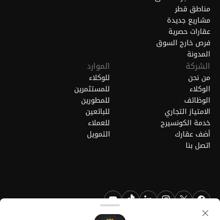
مناطق قطر
مشاريع جديدة
عقارات حصرية
فرص خارج السوق
المدونة
الشركة
الموارد
من نحن
للوكلاء
الوكلاء
للمستثمرين
الوظائف
للمطورين
الامتياز التجاري
للبائعين
خدمة الكونسيرج
للعملاء
أضف عقارك
التمويل
اتصل بنا
FGREALTY - فايند جريت ريالتي ذ.م.م. جميع الحقوق محفوظة. FGREALTY