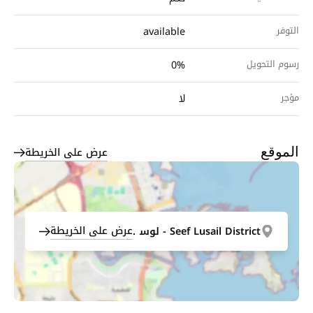
التوفر
available
رسوم التحويل
0%
مؤجر
لا
عرض على الخريطة
الموقع
عرض على الخريطة
Seef Lusail District - لوسيل