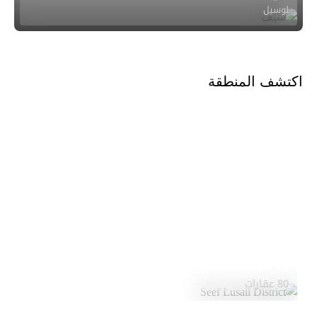
لوسيل
اكتشف المنطقة
Seef Lusail
استكشف
District
المنطقة
80 عقارات