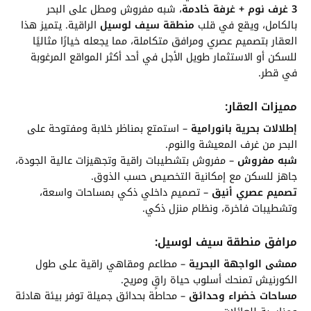
3 غرف نوم + غرفة خادمة
، شبه مفروش ومطل على البحر
بالكامل، ويقع في قلب
منطقة سيف لوسيل
الراقية. يتميز هذا
العقار بتصميم عصري ومرافق متكاملة، مما يجعله خيارًا مثاليًا
للسكن أو الاستثمار طويل الأجل في أحد أكثر المواقع المرغوبة
في قطر.
مميزات العقار:
إطلالات بحرية بانورامية
– استمتع بمناظر خلابة ومفتوحة على
البحر من غرف المعيشة والنوم.
شبه مفروش
– مفروش بتشطيبات راقية وتجهيزات عالية الجودة،
جاهز للسكن مع إمكانية التخصيص حسب الذوق.
تصميم عصري أنيق
– تصميم داخلي ذكي بمساحات واسعة،
وتشطيبات فاخرة، ونظام منزل ذكي.
مرافق منطقة سيف لوسيل:
ممشى الواجهة البحرية
– مطاعم ومقاهي راقية على طول
الكورنيش تمنحك أسلوب حياة راقٍ ومريح.
مساحات خضراء وحدائق
– محاطة بحدائق جميلة توفر بيئة هادئة