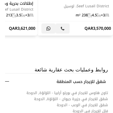
إطلالات بحرية وخ
Seef Lusail District، لوسيل
Seef Lusail District، لوسيل
213 m²
3.5
3+
238 m²
4.5
3+
QAR
3,621,000
QAR
3,570,000
روابط وعمليات بحث عقارية شائعة
شقق للإيجار حسب المنطقة
تاون هاوس للايجار في بورتو أرابيا - اللؤلؤة, الدوحة
شقق للايجار في جزيرة جيوان - اللؤلؤة, الدوحة
شقق للايجار في الوعب - الدوحة
فلل للإيجار في الدوحة