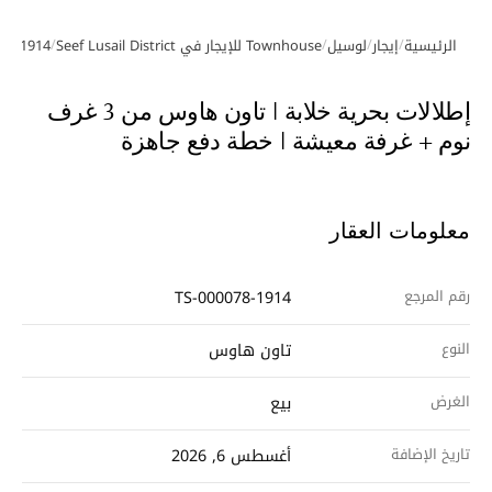
/
/
/
/
الرئيسية
إيجار
لوسيل
Townhouse للإيجار في Seef Lusail District
78-1914
معرض الصور
فيديو
إطلالات بحرية خلابة | تاون هاوس من 3 غرف
نوم + غرفة معيشة | خطة دفع جاهزة
معلومات العقار
رقم المرجع
TS-000078-1914
النوع
تاون هاوس
الغرض
بيع
تاريخ الإضافة
أغسطس 6, 2026