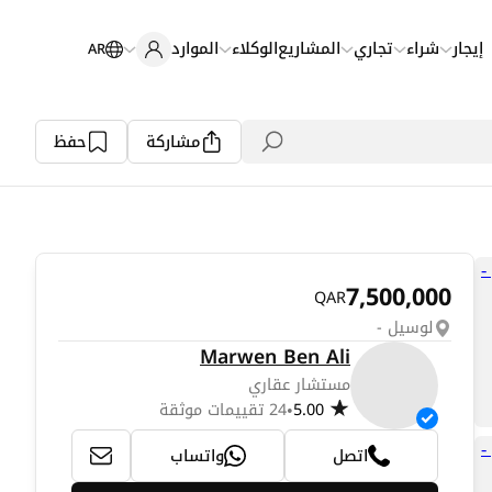
إيجار
شراء
تجاري
المشاريع
الوكلاء
الموارد
AR
مشاركة
حفظ
7,500,000
QAR
لوسيل -
Marwen Ben Ali
مستشار عقاري
5.00
24 تقييمات موثقة
•
اتصل
واتساب