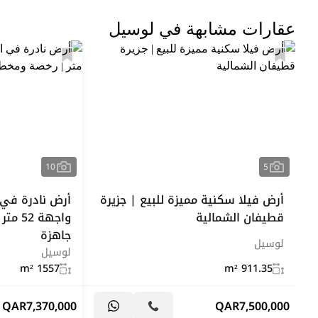
عقارات مشابهة في لوسيل
10
5
أرض فيلا سكنية مميزة للبيع | جزيرة
قطيفان الشمالية
واجهة
جاهزة
لوسيل
لوسيل
1557 m²
911.35 m²
QAR
7,370,000
QAR
7,500,000