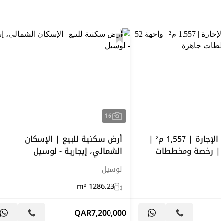
16
أرض نادرة في الإجارة | 1,557 م² |
أرض سكنية للبيع | الإسكان
 52 متر | رخصة ومخططات
الشمالي، إيجارية - لوسيل
لوسيل
1286.23 m²
QAR
7,200,000