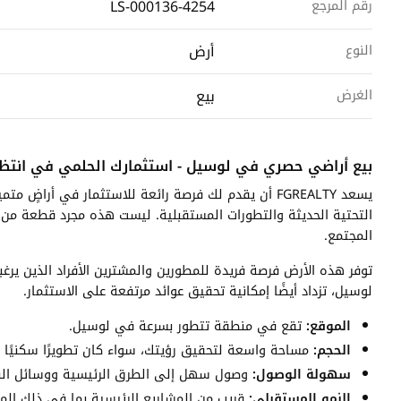
LS-000136-4254
رقم المرجع
أرض
النوع
بيع
الغرض
بيع أراضي حصري في لوسيل - استثمارك الحلمي في انتظا
يسعد FGREALTY أن يقدم لك فرصة رائعة للاستثمار في أ
التحتية الحديثة والتطورات المستقبلية. ليست هذه مجرد قطعة من ال
المجتمع.
توفر هذه الأرض فرصة فريدة للمطورين والمشترين الأفراد الذين يرغ
لوسيل، تزداد أيضًا إمكانية تحقيق عوائد مرتفعة على الاستثمار.
الموقع:
تقع في منطقة تتطور بسرعة في لوسيل.
الحجم:
مساحة واسعة لتحقيق رؤيتك، سواء كان تطويرًا سكنيًا أو 
سهولة الوصول:
وصول سهل إلى الطرق الرئيسية ووسائل النقل
النمو المستقبلي:
قريب من المشاريع الرئيسية بما في ذلك المد