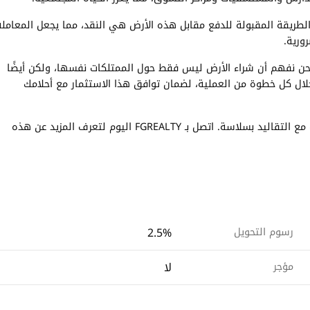
ريقة دفع بسيطة لراحتك. الطريقة المقبولة للدفع مقابل هذه الأرض هي النقد، مما يجعل المعامل
ورية.
لامهم. نحن نفهم أن شراء الأرض ليس فقط حول الممتلكات نفسها، ولكن أيضًا
ال كل خطوة من العملية، لضمان توافق هذا الاستثمار مع أحلامك
لا تفوت فرصة امتلاك قطعة أرض في لوسيل، حيث تتناغم الابتكارات مع التقاليد بسلاسة. اتصل بـ FGREALTY اليوم لتعرف المزيد عن هذه
2.5%
رسوم التحويل
لا
مؤجر