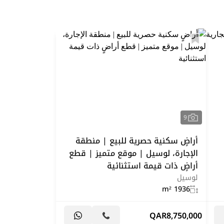
9
أراضٍ سكنية حصرية للبيع | منطقة
الإجارة، لوسيل | موقع متميز | قطع
أراضٍ ذات قيمة استثنائية
لوسيل
1936 m²
QAR
8,750,000