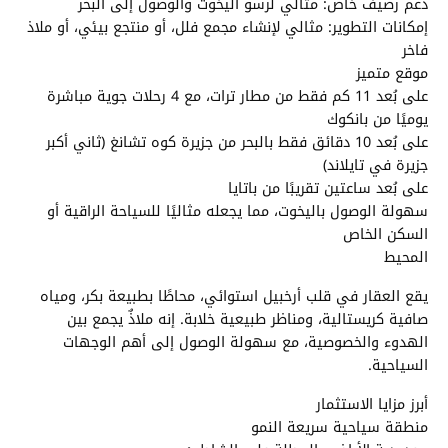
دعم رصيف خاص: مثالي لرسو اليخوت والوصول إلى البحر
إمكانات التطوير: مثالي لإنشاء مجمع فلل، أو منتجع بيئي، أو ملاذ
فاخر
موقع متميز
على بُعد 11 كم فقط من مطار ترات، مع 4 رحلات جوية مباشرة
يوميًا من بانكوك
على بُعد 10 دقائق فقط بالبحر من جزيرة كوه تشانغ (ثاني أكبر
جزيرة في تايلاند)
على بُعد ساعتين تقريبًا من باتايا
سهولة الوصول باليخوت، مما يجعله مثاليًا للسياحة الراقية أو
السكن الخاص
المحيط
يقع العقار في قلب أرخبيل استوائي، محاطًا بطبيعة بكر، ومياه
صافية كريستالية، ومناظر طبيعية خلابة. إنه ملاذٌ يجمع بين
الهدوء والخصوصية، مع سهولة الوصول إلى أهم الوجهات
السياحية.
أبرز مزايا الاستثمار
منطقة سياحية سريعة النمو