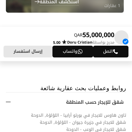
استكشف المنطقة
1 عقارات
55,000,000
QAR
مدرج بواسطة
Doru Cristian
5.00
اتصل
واتساب
إرسال استفسار
روابط وعمليات بحث عقارية شائعة
شقق للإيجار حسب المنطقة
تاون هاوس للايجار في بورتو أرابيا - اللؤلؤة, الدوحة
شقق للايجار في جزيرة جيوان - اللؤلؤة, الدوحة
شقق للايجار في الوعب - الدوحة