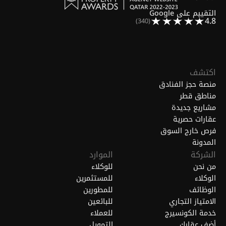
التقييم على Google
4.8
(340)
اكتشف
منصة حجز الفنادق
مناطق قطر
مشاريع جديدة
عقارات حصرية
فرص خارج السوق
المدونة
الشركة
الموارد
من نحن
للوكلاء
الوكلاء
للمستثمرين
الوظائف
للمطورين
الامتياز التجاري
للبائعين
خدمة الكونسيرج
للعملاء
أضف عقارك
التمويل