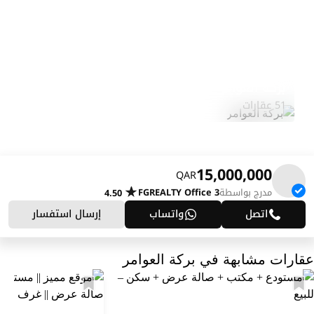
بركة العوامر
استكشف المنطقة
51 عقارات
15,000,000
QAR
مدرج بواسطة
FGREALTY Office 3
4.50
اتصل
واتساب
إرسال استفسار
عقارات مشابهة في بركة العوامر