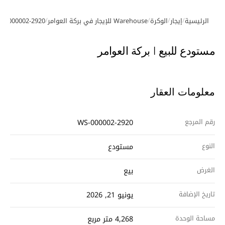
/
/
/
/
الرئيسية
إيجار
الوكرة
Warehouse للإيجار في بركة العوامر
S-000002-2920
معرض الصور
مستودع للبيع | بركة العوامر
معلومات العقار
رقم المرجع
WS-000002-2920
النوع
مستودع
الغرض
بيع
تاريخ الإضافة
يونيو 21, 2026
مساحة الوحدة
4,268 متر مربع