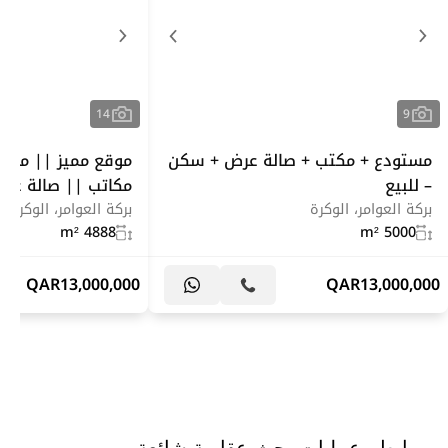
14
9
مستودع + مكتب + صالة عرض + سكن
موقع مميز || مستود
– للبيع
مكاتب || صالة عر
بركة العوامر، الوكرة
بركة العوامر، الوكرة
4888 m²
5000 m²
QAR
13,000,000
QAR
13,000,000