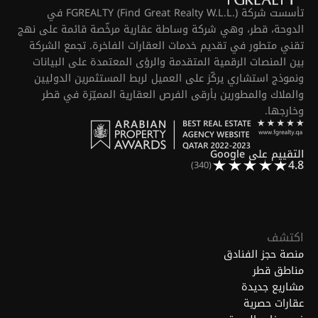
تأسست شركة FGREALTY (Find Great Realty W.L.L.) في
الدوحة، قطر، وهي شركة وساطة عقارية مرخّصة قائمة على نهج
تقني متطور في تقديم خدمات العقارات الفاخرة. تجمع الشركة
بين المنصات الرقمية المتقدمة والرؤى المعتمدة على البيانات
ونموذج استشاري يركّز على العميل لربط المستثمرين الدوليين
والملاك والمطورين بأرقى الفرص العقارية المميّزة في قطر
وخارجها.
التقييم على Google
4.8
(340)
اكتشف
منصة حجز الفنادق
مناطق قطر
مشاريع جديدة
عقارات حصرية