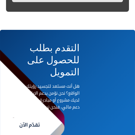
التقدم بطلب
للحصول على
التمويل
هل أنت مستعد لتجسيد رؤيتك على أرض
الواقع؟ نحن نؤمن بدعم الابتكار. إذا كان
لديك مشروع أو مبادرة رائدة تحتاج إلى
دعم مالي، فنحن نريد أن نسمع منك.
تقدّم الآن