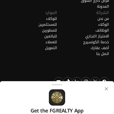
فرص خارج السوق
المدونة
الشركة
الموارد
من نحن
للوكلاء
الوكلاء
للمستثمرين
الوظائف
للمطورين
الامتياز التجاري
للبائعين
خدمة الكونسيرج
للعملاء
أضف عقارك
التمويل
اتصل بنا
FGREALTY - فايند جريت ريالتي ذ.م.م. جميع الحقوق محفوظة. FGREALTY
هي علامة تجارية مسجلة لشركة فايند جريت ريالتي ذ.م.م قطر.
Get the FGREALTY App
منصة من