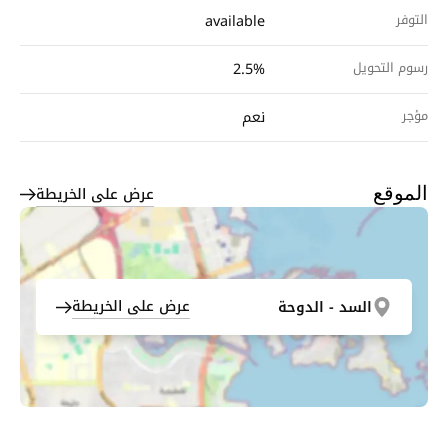
التوفر
available
رسوم التحويل
2.5%
مؤجر
نعم
عرض على الخريطة
الموقع
عرض على الخريطة
السد - الدوحة