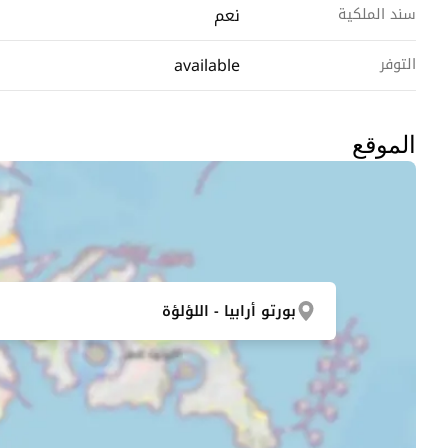
نعم
سند الملكية
available
التوفر
الموقع
بورتو أرابيا - اللؤلؤة