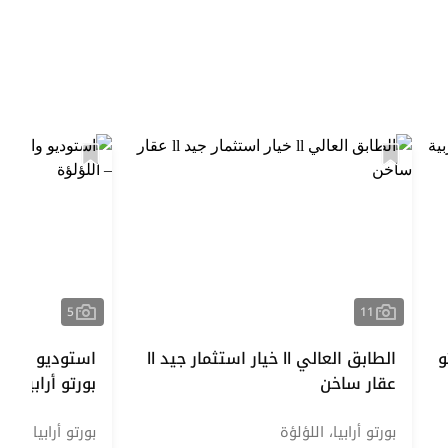
5
11
و
الطابق العالي ll خيار استثمار جيد ll
استوديو واسع
عقار ساخن
بورتو أرابيا – ا
بورتو أرابيا، اللؤلؤة
بورتو أرابيا، اللؤ