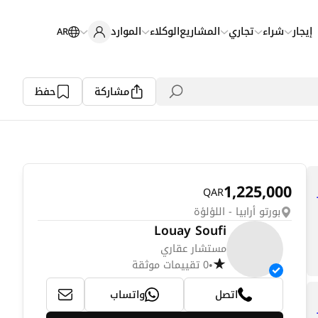
إيجار
شراء
تجاري
المشاريع
الوكلاء
الموارد
AR
مشاركة
حفظ
1,225,000
QAR
بورتو أرابيا - اللؤلؤة
Louay Soufi
مستشار عقاري
0 تقييمات موثقة
•
اتصل
واتساب