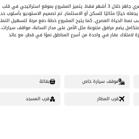
اكتشف فرصة استثمارية مميزة في ريفان – لوسيل مع استوديو عصري جاهز خلال 3 أشهر فقط. يتميز المشروع بموقع استراتيجي في قلب
جعله خيارًا مثاليًا للسكن أو الاستثمار. تم تصميم الاستوديو بأسلوب حد
اسب نمط الحياة العصري. كما يتيح المشروع خطة دفع مرنة لتسهيل التمل
 متكامل يضم مرافق متنوعة مثل الأمن على مدار الساعة، مواقف سيارات،
 لامتلاك عقار في واحدة من أسرع المناطق نموًا في قطر، مع عائد
موقف سيارة خاص
بقالة
قرب المطار
قرب المسجد