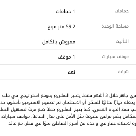
1 حمامات
حمامات
59.2 متر مربع
مساحة الوحدة
مفروش بالكامل
التأثيث
1 موقف
موقف سيارات
نعم
شرفة
اكتشف فرصة استثمارية مميزة في ريفان – لوسيل مع استوديو عصري جاهز خلال 3 أشهر فقط. يتميز المشروع بموقع استراتيجي في قلب
جعله خيارًا مثاليًا للسكن أو الاستثمار. تم تصميم الاستوديو بأسلوب حد
اسب نمط الحياة العصري. كما يتيح المشروع خطة دفع مرنة لتسهيل التمل
 متكامل يضم مرافق متنوعة مثل الأمن على مدار الساعة، مواقف سيارات،
 لامتلاك عقار في واحدة من أسرع المناطق نموًا في قطر، مع عائد