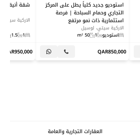
استوديو جديد كلياً يطل على المركز
شقة أنيقة | ا
التجاري وحمام السباحة | فرصة
استثمارية ذات نمو مرتفع
الاركية سيتي، 
الاركية سيتي، لوسيل
استوديو
1
50 m²
1
1.5
75 m²
QAR
950,000
QAR
850,000
العقارات التجارية والعامة