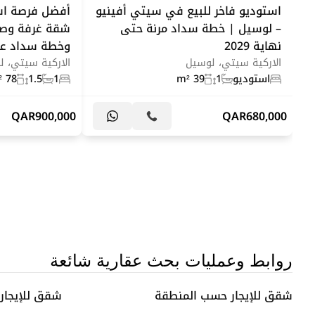
استوديو فاخر للبيع في سيتي أفينيو
أفضل فرصة اس
– لوسيل | خطة سداد مرنة حتى
نهاية 2029
وخطة سداد على 6 س
الاركية سيتي، لوسيل
الاركية سيتي، 
استوديو
1
39 m²
1
1.5
78 m²
QAR
900,000
QAR
680,000
روابط وعمليات بحث عقارية شائعة
شقق للإيجار حسب المنطقة
شقق للإيجار