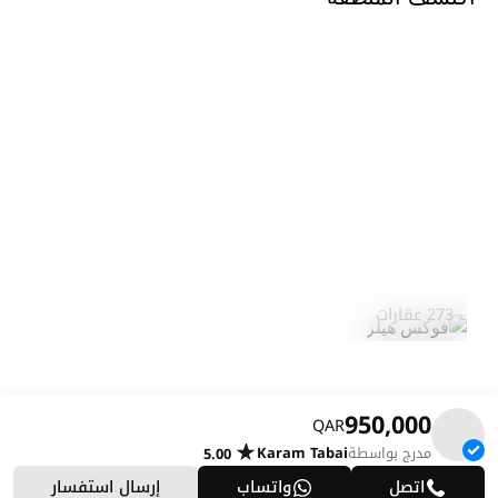
فوكس هيلز
استكشف المنطقة
273 عقارات
950,000
QAR
مدرج بواسطة
Karam Tabai
5.00
اتصل
واتساب
إرسال استفسار