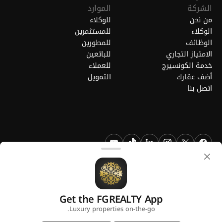
الشركة
الموارد
من نحن
للوكلاء
الوكلاء
للمستثمرين
الوظائف
للمطورين
الامتياز التجاري
للبائعين
خدمة الكونسيرج
للعملاء
أضف عقارك
التمويل
اتصل بنا
FGREALTY - فايند جريت ريالتي ذ.م.م. جميع الحقوق محفوظة. FGREALTY
هي علامة تجارية مسجلة لشركة فايند جريت ريالتي ذ.م.م قطر.
Get the FGREALTY App
منصة من
Luxury properties on-the-go.
سياسة الخصوصية
الشروط والأحكام
استخدام ملفات تعريف الارتباط