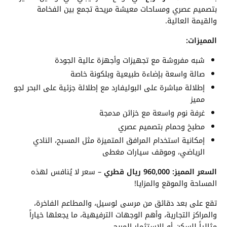
بتصميم عصري ومساحات معيشة مريحة تجمع بين الفخامة
والقيمة العالية.
المميزات:
شبه مفروشة مع تجهيزات وأجهزة عالية الجودة
صالة واسعة بإضاءة طبيعية وبلكونة خاصة
إطلالة مباشرة على البوليفارد مع إطلالة جزئية على البحر لجو
مميز
غرفة نوم واسعة مع خزائن مدمجة
مطبخ وحمام بتصميم عصري
إمكانية استخدام المرافق المتميزة مثل المسبح، النادي
الرياضي، وموقف سيارات مغطى
السعر المميز: 960,000 ريال قطري
– سعر لا يُنافس لهذه
المساحة والموقع والمزايا!
تقع على بعد دقائق من مرسى لوسيل، والمطاعم الفاخرة،
والمراكز التجارية، وأهم الوجهات الترفيهية، ما يجعلها خياراً
مثالياً للسكن أو للاستثمار المربح.