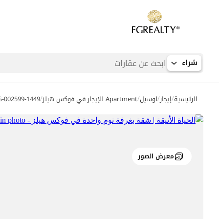
شراء
/
/
/
/
الرئيسية
إيجار
لوسيل
Apartment للإيجار في فوكس هيلز
S-002599-1449
معرض الصور