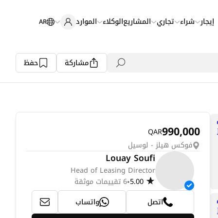
إيجار
شراء
تجاري
المشاريع
الوكلاء
الموارد
AR
مشاركة
حفظ
990,000
QAR
فوكس هيلز - لوسيل
Louay Soufi
Head of Leasing Director
5.00
6 تقييمات موثقة
•
اتصل
واتساب