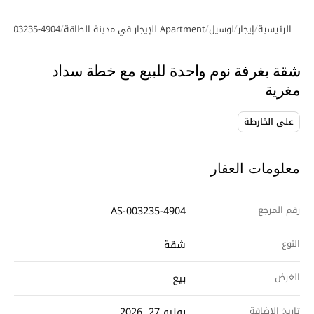
/
/
/
/
الرئيسية
إيجار
لوسيل
Apartment للإيجار في مدينة الطاقة
S-003235-4904
معرض الصور
شقة بغرفة نوم واحدة للبيع مع خطة سداد
مغرية
على الخارطة
معلومات العقار
رقم المرجع
AS-003235-4904
النوع
شقة
الغرض
بيع
تاريخ الإضافة
يوليو 27, 2026