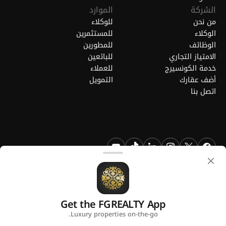
الشركة
الموارد
من نحن
للوكلاء
الوكلاء
للمستثمرين
الوظائف
للمطورين
الامتياز التجاري
للبائعين
خدمة الكونسيرج
للعملاء
أضف عقارك
التمويل
اتصل بنا
FGREALTY - فايند جريت ريالتي ذ.م.م. جميع الحقوق محفوظة. FGREALTY
هي علامة تجارية مسجلة لشركة فايند جريت ريالتي ذ.م.م قطر.
Get the FGREALTY App
منصة من
Luxury properties on-the-go.
سياسة الخصوصية
الشروط والأحكام
استخدام ملفات تعريف الارتباط