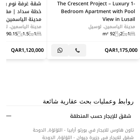
The Crescent Project – Luxury 1-
شقة غرفة نوم واحد
Bedroom Apartment with Pool
خطة سداد | مفروش
View in Lusail
مدينة الياسمين، ل
مدينة الياسمين، لوسيل
مدينة الياسمين، لوس
90.15 m²
1.5
1
92 m²
2
1
QAR
1,120,000
QAR
1,175,000
روابط وعمليات بحث عقارية شائعة
شقق للإيجار حسب المنطقة
تاون هاوس للايجار في بورتو أرابيا - اللؤلؤة, الدوحة
شقق للايجار في جزيرة جيوان - اللؤلؤة, الدوحة