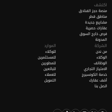
اكتشف
منصة حجز الفنادق
مناطق قطر
مشاريع جديدة
عقارات حصرية
فرص خارج السوق
المدونة
الشركة
الموارد
من نحن
للوكلاء
الوكلاء
للمستثمرين
الوظائف
للمطورين
الامتياز التجاري
للبائعين
خدمة الكونسيرج
للعملاء
أضف عقارك
التمويل
اتصل بنا