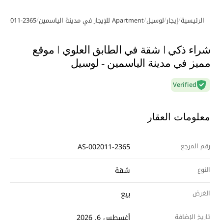
/
/
/
/
الرئيسية
إيجار
لوسيل
Apartment للإيجار في مدينة الياسمين
-002011-2365
معرض الصور
شراء ذكي | شقة في الطابق العلوي | موقع
مميز في مدينة الياسمين - لوسيل
Verified
معلومات العقار
رقم المرجع
AS-002011-2365
النوع
شقة
الغرض
بيع
تاريخ الإضافة
أغسطس 6, 2026