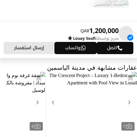
37 عقارات
1,200,000
QAR
مدرج بواسطة
Louay Soufi
اتصل
واتساب
إرسال استفسار
عقارات مشابهة في مدينة الياسمين
8
7