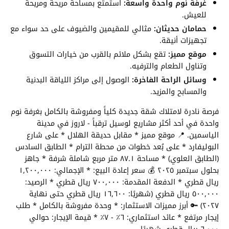
غرفة نوم واحدة واسعة:
استمتع بمساحة مريحة ومريحة
للعيش.
حمامان حديثان:
مثالي للمقيمين والضيوف على حد سواء مع
تجهيزات أنيقة.
موقع مميز:
تقع بشكل ملائم بالقرب من خيارات التسوق
وتناول الطعام والترفيه.
وسائل الراحة الفاخرة:
الوصول إلى مراكز اللياقة البدنية
والمسابح والمزيد.
فرصة نادرة لامتلاك شقة جديدة كلياً ومفروشة بالكامل بغرفة نوم
واحدة في أحد أكثر مشاريع لوسيل ترقباً - لاروز في مدينة
الياسمين. 📍 موقع مميز * مقابل حديقة الهلال * على شارع
البوليفارد * على بُعد خطوات من محطة الترام * الطابق السادس
(الطابق العلوي) * مساحة ٨٧.١ متر مربع شاملة شرفة * جاهز
بحلول سبتمبر ٢٠٢٥ 💰 سعر إعادة البيع: * الإجمالي: ١,٢٠٠,٠٠٠
ريال قطري * الدفعة المقدمة: ٧٠٠,٠٠٠ ريال قطري * الرصيد:
٥٠٠,٠٠٠ ريال قطري (شهريًا: ١٦,٦٠٠ ريال قطري حتى نهاية
٢٠٢٧) 🔑 أبرز مميزات الاستثمار: * وحدة مفروشة بالكامل * طلب
إيجار مرتفع * عائد استثماري: ٦٪ - ٧٪ * قيمة الإيجار: حوالي