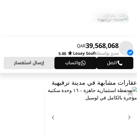
مدينة ترفيهية
استكشف المنطقة
124 عقارات
39,568,068
QAR
مدرج بواسطة
Louay Soufi
5.00
اتصل
واتساب
إرسال استفسار
عقارات مشابهة في مدينة ترفيهية