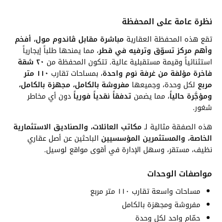
نظرة عامة على المحفظة
تقع هذه المحفظة العقارية
مباشرة مقابل ڤاندوم مول، أفخم
وأهم مركز تسوّق وترفيه في قطر
، مما يمنحها طلباً إيجارياً
استثنائياً وقيمة مستقبلية عالية. تتكون المحفظة من
٢٠ شقة
فاخرة مؤلفة من غرفة نوم واحدة
، بمساحات تقارب
١١٠ متر
مربع
لكل وحدة، وجميعها
مفروشة بالكامل، مجهزة بالكامل،
ومؤجَّرة حالياً
، مما يضمن
تدفقاً نقدياً فورياً
دون أي مخاطر
شغور.
هذه الصفقة مثالية لـ
مكاتب العائلات، والصناديق الاستثمارية
الخاصة، والمستثمرين المؤسسيين
الباحثين عن أصل عقاري
نظيف، مستقر، وسهل الإدارة في أقوى مواقع لوسيل.
مواصفات الوحدات
مساحات واسعة تقارب ١١٠ متر مربع
مفروشة ومجهزة بالكامل
حمّام واحد لكل وحدة