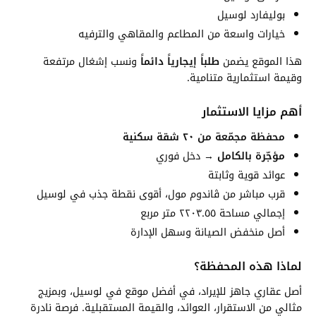
بوليفارد لوسيل
خيارات واسعة من المطاعم والمقاهي والترفيه
هذا الموقع يضمن
طلباً إيجارياً دائماً
ونسب إشغال مرتفعة
وقيمة استثمارية متنامية.
أهم مزايا الاستثمار
محفظة مجمّعة من ٢٠ شقة سكنية
مؤجّرة بالكامل
→ دخل فوري
عوائد قوية وثابتة
قرب مباشر من ڤاندوم مول، أقوى نقطة جذب في لوسيل
إجمالي مساحة ٢٢٠٣.٥٥ متر مربع
أصل منخفض الصيانة وسهل الإدارة
لماذا هذه المحفظة؟
أصل عقاري جاهز للإيراد، في أفضل موقع في لوسيل، وبمزيج
مثالي من الاستقرار، العوائد، والقيمة المستقبلية. فرصة نادرة