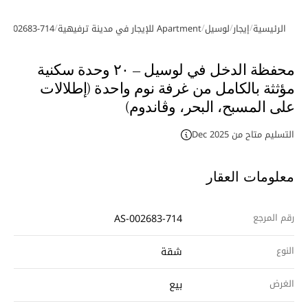
/
/
/
/
الرئيسية
إيجار
لوسيل
Apartment للإيجار في مدينة ترفيهية
S-002683-714
معرض الصور
فيديو
محفظة الدخل في لوسيل – ٢٠ وحدة سكنية
مؤثثة بالكامل من غرفة نوم واحدة (إطلالات
على المسبح، البحر، وڤاندوم)
التسليم متاح من Dec 2025
معلومات العقار
رقم المرجع
AS-002683-714
النوع
شقة
الغرض
بيع