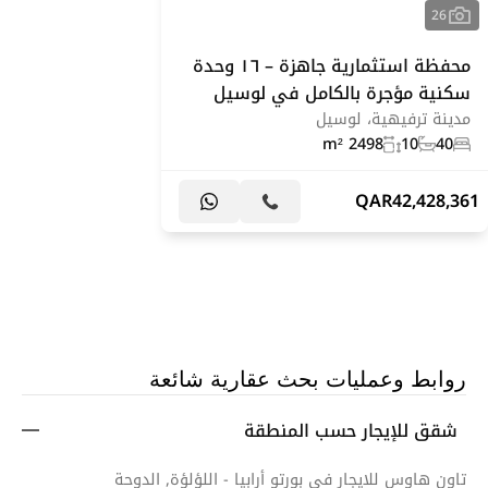
26
محفظة استثمارية جاهزة – ١٦ وحدة
سكنية مؤجرة بالكامل في لوسيل
مدينة ترفيهية، لوسيل
2498 m²
10
40
QAR
42,428,361
روابط وعمليات بحث عقارية شائعة
شقق للإيجار حسب المنطقة
تاون هاوس للايجار في بورتو أرابيا - اللؤلؤة, الدوحة