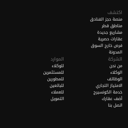
اكتشف
منصة حجز الفنادق
مناطق قطر
مشاريع جديدة
عقارات حصرية
فرص خارج السوق
المدونة
الشركة
الموارد
من نحن
للوكلاء
الوكلاء
للمستثمرين
الوظائف
للمطورين
الامتياز التجاري
للبائعين
خدمة الكونسيرج
للعملاء
أضف عقارك
التمويل
اتصل بنا