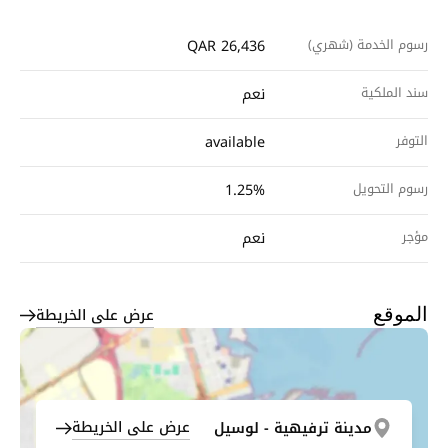
رسوم الخدمة (شهري)
QAR 26,436
سند الملكية
نعم
التوفر
available
رسوم التحويل
1.25%
مؤجر
نعم
عرض على الخريطة
الموقع
عرض على الخريطة
مدينة ترفيهية - لوسيل