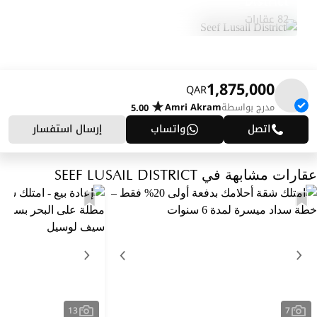
District
المنطقة
82 عقارات
1,875,000
QAR
مدرج بواسطة
Amri Akram
5.00
اتصل
واتساب
إرسال استفسار
عقارات مشابهة في SEEF LUSAIL DISTRICT
13
7