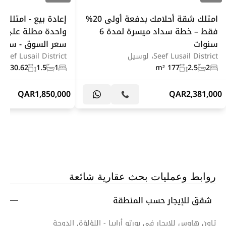
امتلك شقة أحلامك بدفعة أولى 20%
إعادة بيع - امتلك 
فقط – خطة سداد ميسرة لمدة 6
واحدة مطلة على ال
سنوات
سعر السوق - سيف
Seef Lusail District، لوسيل
Seef Lusail District، لوسيل
130.62 m²
1.5
1
177 m²
2.5
2
QAR
1,850,000
QAR
2,381,000
روابط وعمليات بحث عقارية شائعة
شقق للإيجار حسب المنطقة
تاون هاوس للايجار في بورتو أرابيا - اللؤلؤة, الدوحة