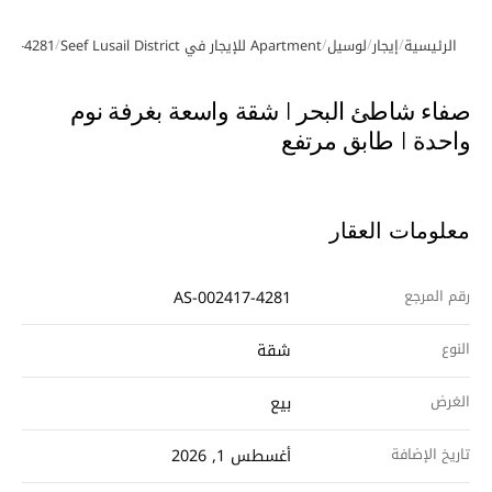
/
/
/
/
الرئيسية
إيجار
لوسيل
Apartment للإيجار في Seef Lusail District
417-4281
معرض الصور
صفاء شاطئ البحر | شقة واسعة بغرفة نوم
واحدة | طابق مرتفع
معلومات العقار
رقم المرجع
AS-002417-4281
النوع
شقة
الغرض
بيع
تاريخ الإضافة
أغسطس 1, 2026