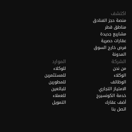
اكتشف
منصة حجز الفنادق
مناطق قطر
مشاريع جديدة
عقارات حصرية
فرص خارج السوق
المدونة
الشركة
الموارد
من نحن
للوكلاء
الوكلاء
للمستثمرين
الوظائف
للمطورين
الامتياز التجاري
للبائعين
خدمة الكونسيرج
للعملاء
أضف عقارك
التمويل
اتصل بنا