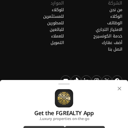
الشركة
الموارد
من نحن
للوكلاء
الوكلاء
للمستثمرين
الوظائف
للمطورين
الامتياز التجاري
للبائعين
خدمة الكونسيرج
للعملاء
أضف عقارك
التمويل
اتصل بنا
FGREALTY - فايند جريت ريالتي ذ.م.م. جميع الحقوق محفوظة. FGREALTY
هي علامة تجارية مسجلة لشركة فايند جريت ريالتي ذ.م.م قطر.
Get the FGREALTY App
منصة من
Luxury properties on-the-go.
سياسة الخصوصية
الشروط والأحكام
استخدام ملفات تعريف الارتباط