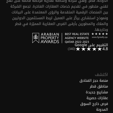
الدوحة، قطر، وهي شركة وساطة عقارية مرخّصة قائمة على نهج
تقني متطور في تقديم خدمات العقارات الفاخرة. تجمع الشركة
بين المنصات الرقمية المتقدمة والرؤى المعتمدة على البيانات
ونموذج استشاري يركّز على العميل لربط المستثمرين الدوليين
والملاك والمطورين بأرقى الفرص العقارية المميّزة في قطر
وخارجها.
التقييم على Google
4.8
(340)
اكتشف
منصة حجز الفنادق
مناطق قطر
مشاريع جديدة
عقارات حصرية
فرص خارج السوق
المدونة