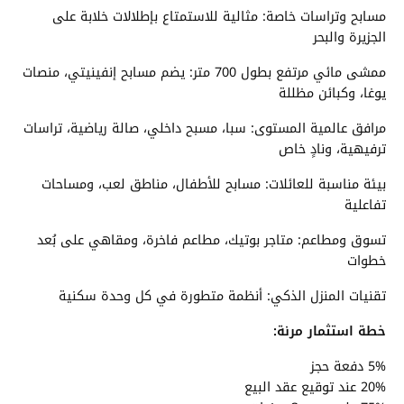
مسابح وتراسات خاصة: مثالية للاستمتاع بإطلالات خلابة على
الجزيرة والبحر
ممشى مائي مرتفع بطول 700 متر: يضم مسابح إنفينيتي، منصات
يوغا، وكبائن مظللة
مرافق عالمية المستوى: سبا، مسبح داخلي، صالة رياضية، تراسات
ترفيهية، ونادٍ خاص
بيئة مناسبة للعائلات: مسابح للأطفال، مناطق لعب، ومساحات
تفاعلية
تسوق ومطاعم: متاجر بوتيك، مطاعم فاخرة، ومقاهي على بُعد
خطوات
تقنيات المنزل الذكي: أنظمة متطورة في كل وحدة سكنية
خطة استثمار مرنة:
5% دفعة حجز
20% عند توقيع عقد البيع