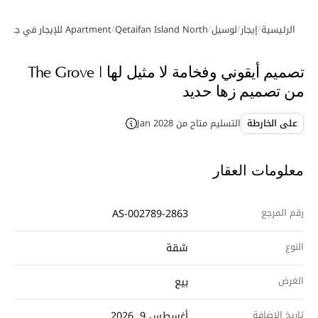
/
/
/
/
الرئيسية
إيجار
لوسيل
Qetaifan Island North
Apartment للإيجار في جزيرة قطيفان الشمالية
معرض الصور
فيديو
تصميم أيقوني وفخامة لا مثيل لها | The Grove
من تصميم زها حديد
على الخارطة
التسليم متاح من Jan 2028
معلومات العقار
رقم المرجع
AS-002789-2863
النوع
شقة
الغرض
بيع
تاريخ الإضافة
أغسطس 9, 2026