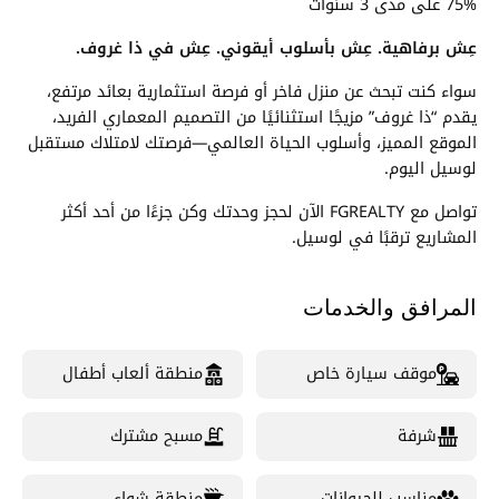
75% على مدى 3 سنوات
عِش برفاهية. عِش بأسلوب أيقوني. عِش في ذا غروف.
سواء كنت تبحث عن منزل فاخر أو فرصة استثمارية بعائد مرتفع،
يقدم “ذا غروف” مزيجًا استثنائيًا من التصميم المعماري الفريد،
الموقع المميز، وأسلوب الحياة العالمي—فرصتك لامتلاك مستقبل
لوسيل اليوم.
تواصل مع FGREALTY الآن لحجز وحدتك وكن جزءًا من أحد أكثر
المشاريع ترقبًا في لوسيل.
المرافق والخدمات
موقف سيارة خاص
منطقة ألعاب أطفال
شرفة
مسبح مشترك
مناسب للحيوانات
منطقة شواء