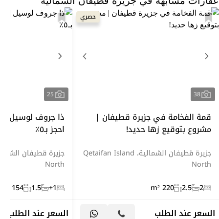
عقارات مشابهة في جزيرة قطيفان الشمالية
حصري
25
38
قمة الفخامة في جزيرة قطيفان |
ذا جروف لوسيل | ت
مشروع بتوقيع زها حديد!
احجز بـ٥٪
جزيرة قطيفان الشمالية، Qetaifan Island
North
North
154 m²
1.5
1+
220 m²
2.5
2
السعر عند الطلب
السعر عند الطلب