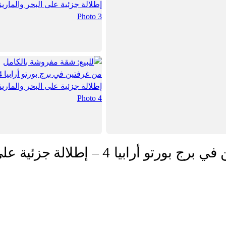
للبيع: شقة مفروشة بالكامل من غرفتين في برج بورتو أرابيا 4 – إطلالة جزئي