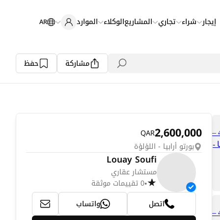
إيجار
شراء
تجاري
المشاريع
الوكلاء
الموارد
AR
مشاركة
حفظ
2,600,000
QAR
بورتو أرابيا - اللؤلؤة
Louay Soufi
مستشار عقاري
0 تقييمات موثقة
•
اتصل
واتساب