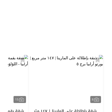
15
8
. شقة بإطلالة على المارينا | ١٤٧ متر
شقة بقمة الف