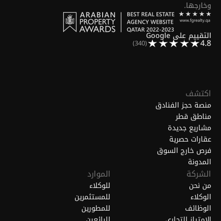
وخارجها.
التقييم على Google
4.8
(340)
اكتشف
منصة حجز الفنادق
مناطق قطر
مشاريع جديدة
عقارات حصرية
فرص خارج السوق
المدونة
الشركة
الموارد
من نحن
للوكلاء
الوكلاء
للمستثمرين
الوظائف
للمطورين
الامتياز التجاري
للبائعين