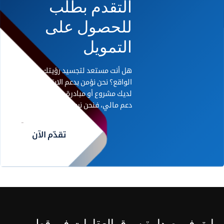
التقدم بطلب
للحصول على
التمويل
هل أنت مستعد لتجسيد رؤيتك على أرض
الواقع؟ نحن نؤمن بدعم الابتكار. إذا كان
لديك مشروع أو مبادرة رائدة تحتاج إلى
دعم مالي، فنحن نريد أن نسمع منك.
تقدّم الآن