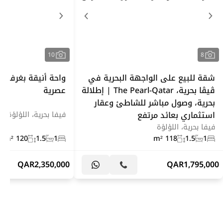
10
8
شقة للبيع على الواجهة البحرية في
واحة أنيقة بغرفة 
ڤيڤا بحرية، The Pearl-Qatar | إطلالة
عصرية
بحرية، وصول مباشر للشاطئ وعقار
استثماري بعائد مرتفع
فيفا بحرية، اللؤلؤة
فيفا بحرية، اللؤلؤة
120 m²
1.5
1
118 m²
1.5
1
QAR
2,350,000
QAR
1,795,000