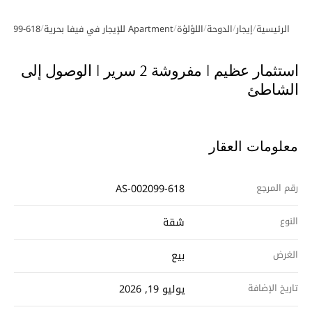
/
/
/
/
/
الرئيسية
إيجار
الدوحة
اللؤلؤة
Apartment للإيجار في فيفا بحرية
02099-618
معرض الصور
جولة افتراضية
استثمار عظيم | مفروشة 2 سرير | الوصول إلى
الشاطئ
معلومات العقار
رقم المرجع
AS-002099-618
النوع
شقة
الغرض
بيع
تاريخ الإضافة
يوليو 19, 2026