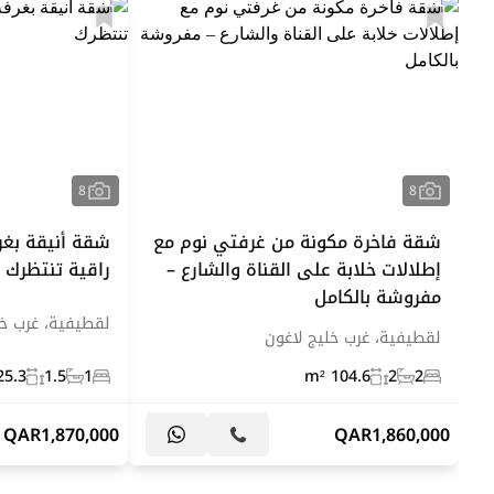
8
8
شقة فاخرة مكونة من غرفتي نوم مع
شقة أنيقة بغر
إطلالات خلابة على القناة والشارع –
راقية تنتظرك
مفروشة بالكامل
لقطيفية، غرب خل
لقطيفية، غرب خليج لاغون
5.3 m²
1.5
1
104.6 m²
2
2
QAR
1,870,000
QAR
1,860,000