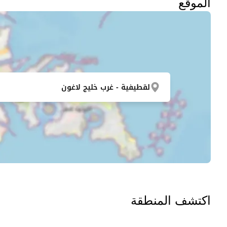
الموقع
لقطيفية - غرب خليج لاغون
اكتشف المنطقة