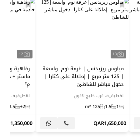
12
13
ميلوس ريزيدنس | غرفة نوم واسعة
| 125 متر مربع | إطلالة على كتارا |
دخول مباشر للشاطئ
م²
لقطيفية، غرب خليج لاغون
لقطيفية، غرب خ
 m²
3.5
2+
125 m²
1.5
1
QAR
1,350,000
QAR
1,650,000