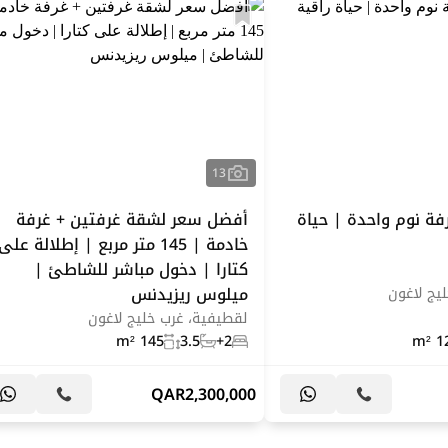
13
فة نوم واحدة | حياة
أفضل سعر لشقة غرفتين + غرفة
خادمة | 145 متر مربع | إطلالة على
كتارا | دخول مباشر للشاطئ |
ميلوس ريزيدنس
يج لاغون
لقطيفية، غرب خليج لاغون
145 m²
3.5
2+
12
QAR
2,300,000