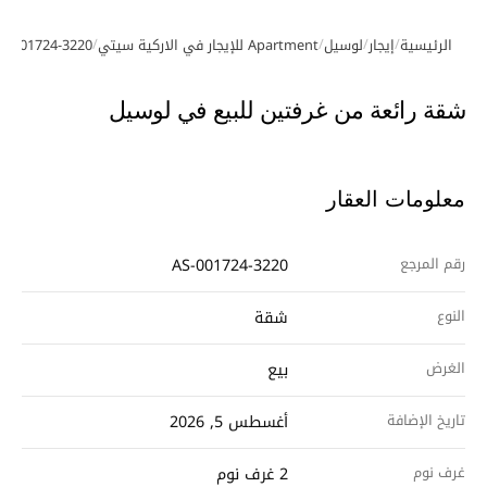
/
/
/
/
الرئيسية
إيجار
لوسيل
Apartment للإيجار في الاركية سيتي
S-001724-3220
معرض الصور
شقة رائعة من غرفتين للبيع في لوسيل
معلومات العقار
رقم المرجع
AS-001724-3220
النوع
شقة
الغرض
بيع
تاريخ الإضافة
أغسطس 5, 2026
غرف نوم
2 غرف نوم