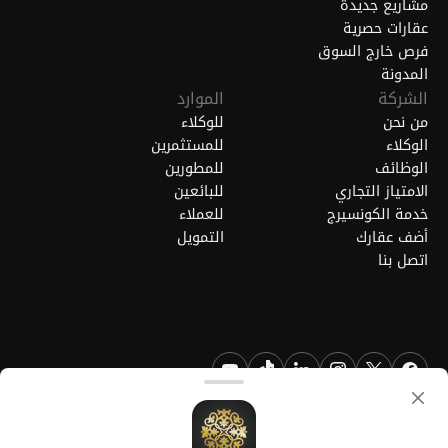
مشاريع جديدة
عقارات حصرية
فرص خارج السوق
المدونة
الشركة
الموارد
من نحن
للوكلاء
الوكلاء
للمستثمرين
الوظائف
للمطورين
الامتياز التجاري
للبائعين
خدمة الكونسيرج
للعملاء
أضف عقارك
التمويل
اتصل بنا
FGREALTY - فايند جريت ريالتي ذ.م.م. جميع الحقوق محفوظة. FGREALTY
هي علامة تجارية مسجلة لشركة فايند جريت ريالتي ذ.م.م قطر.